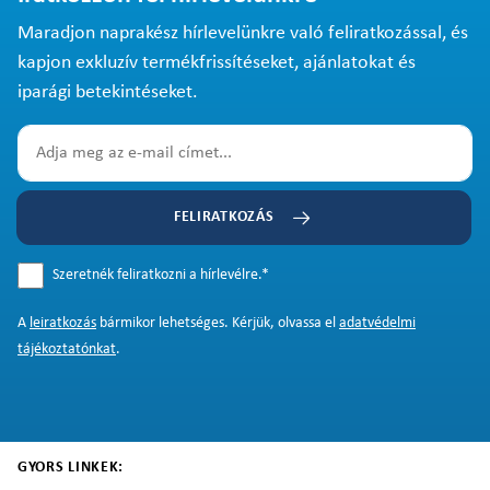
Maradjon naprakész hírlevelünkre való feliratkozással, és
kapjon exkluzív termékfrissítéseket, ajánlatokat és
iparági betekintéseket.
FELIRATKOZÁS
Szeretnék feliratkozni a hírlevélre.
*
A
leiratkozás
bármikor lehetséges. Kérjük, olvassa el
adatvédelmi
tájékoztatónkat
.
GYORS LINKEK: