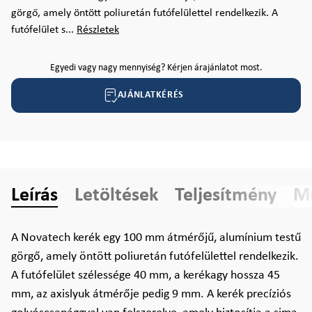
görgő, amely öntött poliuretán futófelülettel rendelkezik. A
futófelület s...
Részletek
Egyedi vagy nagy mennyiség? Kérjen árajánlatot most.
AJÁNLATKÉRÉS
Leírás
Letöltések
Teljesítmény
Mű
A Novatech kerék egy 100 mm átmérőjű, alumínium testű
görgő, amely öntött poliuretán futófelülettel rendelkezik.
A futófelület szélessége 40 mm, a kerékagy hossza 45
mm, az axislyuk átmérője pedig 9 mm. A kerék precíziós