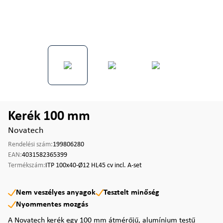
Kerék 100 mm
Novatech
Rendelési szám:
199806280
EAN:
4031582365399
Termékszám:
ITP 100x40-Ø12 HL45 cv incl. A-set
Nem veszélyes anyagok
Tesztelt minőség
Nyommentes mozgás
A Novatech kerék egy 100 mm átmérőjű, alumínium testű