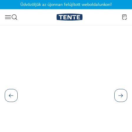
Üdvözöljük az újonnan felújított weboldalunkon!
Ugrás a kereséshez
Képgaléria kihagyása