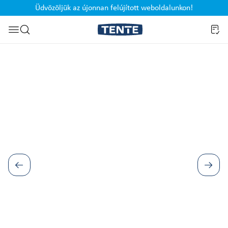
Üdvözöljük az újonnan felújított weboldalunkon!
Ugrás a kereséshez
Képgaléria kihagyása