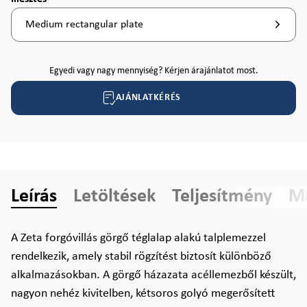
Medium rectangular plate
Egyedi vagy nagy mennyiség? Kérjen árajánlatot most.
AJÁNLATKÉRÉS
Leírás
Letöltések
Teljesítmény
Mű
A Zeta forgóvillás görgő téglalap alakú talplemezzel
rendelkezik, amely stabil rögzítést biztosít különböző
alkalmazásokban. A görgő házazata acéllemezből készült,
nagyon nehéz kivitelben, kétsoros golyó megerősített