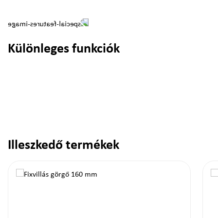
Különleges funkciók
Illeszkedő termékek
Termékgaléria kihagyása