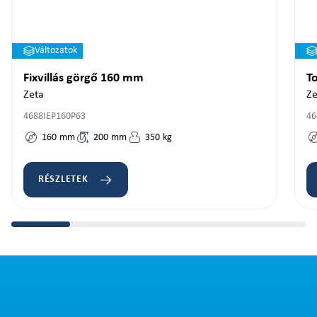
Változatok
Fixvillás görgő 160 mm
T
Zeta
Ze
4688IEP160P63
46
160
mm
200
mm
350
kg
RÉSZLETEK