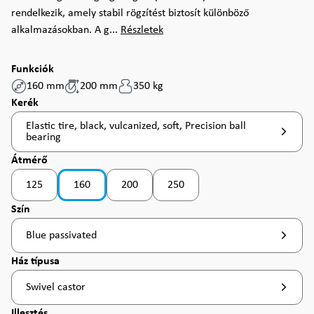
rendelkezik, amely stabil rögzítést biztosít különböző
alkalmazásokban. A g...
Részletek
Funkciók
160 mm
200 mm
350 kg
Válasszon
Kerék
Elastic tire, black, vulcanized, soft, Precision ball
bearing
Válasszon
Átmérő
125
160
200
250
(Ez az opció jelenleg nem érhető el. )
Válasszon
Szín
Blue passivated
Válasszon
Ház típusa
Swivel castor
Válasszon
Illesztés