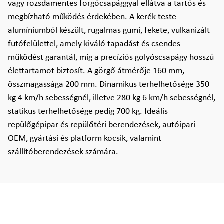
vagy rozsdamentes forgócsapággyal ellátva a tartós és
megbízható működés érdekében. A kerék teste
alumíniumból készült, rugalmas gumi, fekete, vulkanizált
futófelülettel, amely kiváló tapadást és csendes
működést garantál, míg a precíziós golyóscsapágy hosszú
élettartamot biztosít. A görgő átmérője 160 mm,
összmagassága 200 mm. Dinamikus terhelhetősége 350
kg 4 km/h sebességnél, illetve 280 kg 6 km/h sebességnél,
statikus terhelhetősége pedig 700 kg. Ideális
repülőgépipar és repülőtéri berendezések, autóipari
OEM, gyártási és platform kocsik, valamint
szállítóberendezések számára.