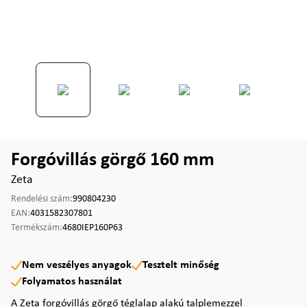
Forgóvillás görgő 160 mm
Zeta
Rendelési szám:
990804230
EAN:
4031582307801
Termékszám:
4680IEP160P63
Nem veszélyes anyagok
Tesztelt minőség
Folyamatos használat
A Zeta forgóvillás görgő téglalap alakú talplemezzel