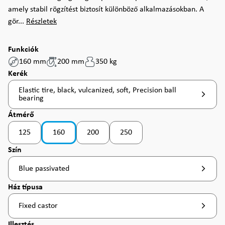
amely stabil rögzítést biztosít különböző alkalmazásokban. A
gör...
Részletek
Funkciók
160 mm
200 mm
350 kg
Válasszon
Kerék
Elastic tire, black, vulcanized, soft, Precision ball
bearing
Válasszon
Átmérő
125
160
200
250
Válasszon
Szín
Blue passivated
Válasszon
Ház típusa
Fixed castor
Válasszon
Illesztés