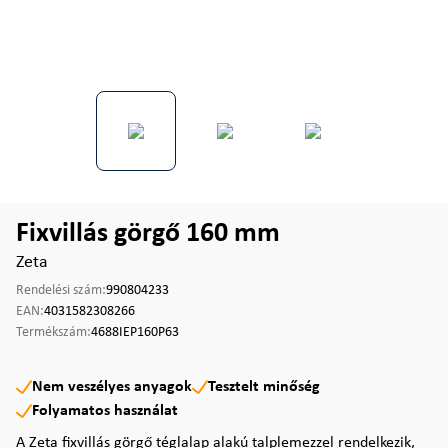
Fixvillás görgő 160 mm
Zeta
Rendelési szám:
990804233
EAN:
4031582308266
Termékszám:
4688IEP160P63
Nem veszélyes anyagok
Tesztelt minőség
Folyamatos használat
A Zeta fixvillás görgő téglalap alakú talplemezzel rendelkezik,