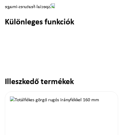
Különleges funkciók
Illeszkedő termékek
Termékgaléria kihagyása