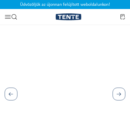
Üdvözöljük az újonnan felújított weboldalunkon!
Ugrás a kereséshez
Képgaléria kihagyása