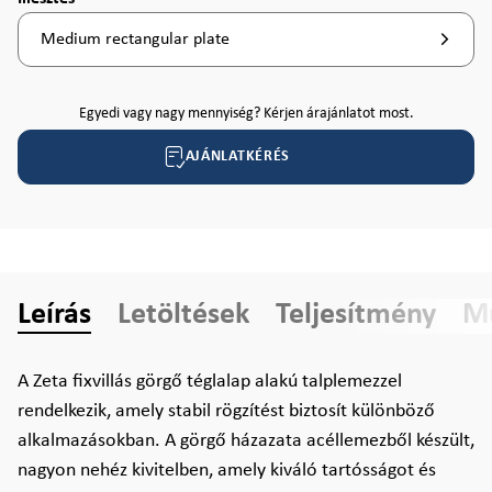
Medium rectangular plate
Egyedi vagy nagy mennyiség? Kérjen árajánlatot most.
AJÁNLATKÉRÉS
Leírás
Letöltések
Teljesítmény
Mű
A Zeta fixvillás görgő téglalap alakú talplemezzel
rendelkezik, amely stabil rögzítést biztosít különböző
alkalmazásokban. A görgő házazata acéllemezből készült,
nagyon nehéz kivitelben, amely kiváló tartósságot és