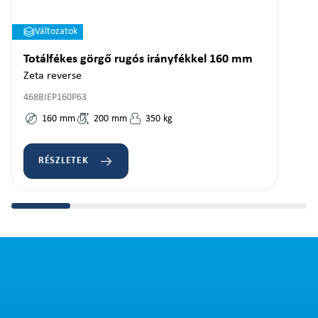
Változatok
Totálfékes görgő rugós irányfékkel 160 mm
Zeta reverse
468BIEP160P63
160
mm
200
mm
350
kg
RÉSZLETEK