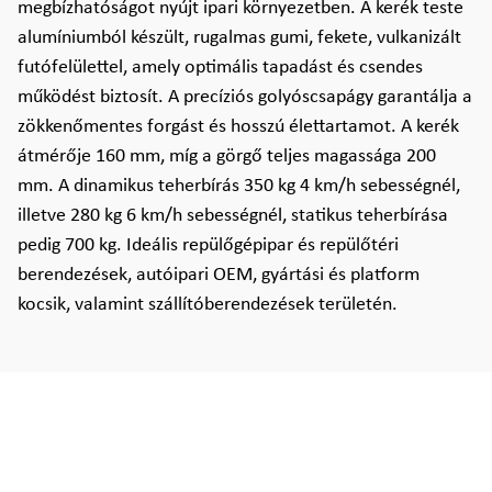
megbízhatóságot nyújt ipari környezetben. A kerék teste
alumíniumból készült, rugalmas gumi, fekete, vulkanizált
futófelülettel, amely optimális tapadást és csendes
működést biztosít. A precíziós golyóscsapágy garantálja a
zökkenőmentes forgást és hosszú élettartamot. A kerék
átmérője 160 mm, míg a görgő teljes magassága 200
mm. A dinamikus teherbírás 350 kg 4 km/h sebességnél,
illetve 280 kg 6 km/h sebességnél, statikus teherbírása
pedig 700 kg. Ideális repülőgépipar és repülőtéri
berendezések, autóipari OEM, gyártási és platform
kocsik, valamint szállítóberendezések területén.