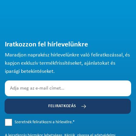
Iratkozzon fel hírlevelünkre
Maradjon naprakész hírlevelünkre való feliratkozással, és
kapjon exkluzív termékfrissítéseket, ajánlatokat és
iparági betekintéseket.
FELIRATKOZÁS
Szeretnék feliratkozni a hírlevélre.
*
A
leiratkozás
bármikor lehetséges. Kérjük, olvassa el
adatvédelmi