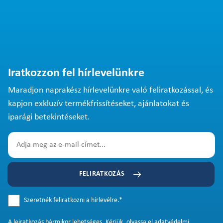
Iratkozzon fel hírlevelünkre
Maradjon naprakész hírlevelünkre való feliratkozással, és
kapjon exkluzív termékfrissítéseket, ajánlatokat és
iparági betekintéseket.
FELIRATKOZÁS
Szeretnék feliratkozni a hírlevélre.
*
A
leiratkozás
bármikor lehetséges. Kérjük, olvassa el
adatvédelmi