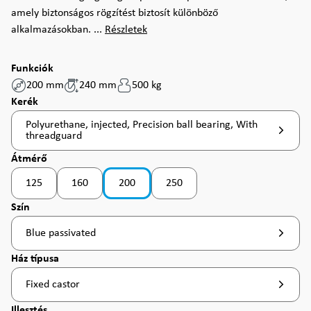
amely biztonságos rögzítést biztosít különböző
alkalmazásokban. ...
Részletek
Funkciók
200 mm
240 mm
500 kg
Válasszon
Kerék
Polyurethane, injected, Precision ball bearing, With
threadguard
Válasszon
Átmérő
125
160
200
250
(Ez az opció jelenleg nem érhető el. )
(Ez az opció jelenleg nem érhető el.
Válasszon
Szín
Blue passivated
Válasszon
Ház típusa
Fixed castor
Válasszon
Illesztés