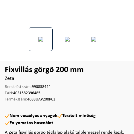
Fixvillás görgő 200 mm
Zeta
Rendelési szám:
990838444
EAN:
4031582396485
Termékszám:
4688UAP200P63
Nem veszélyes anyagok
Tesztelt minőség
Folyamatos használat
A Zeta fixvillás görgő téglalap alakú talplemezzel rendelkezik,