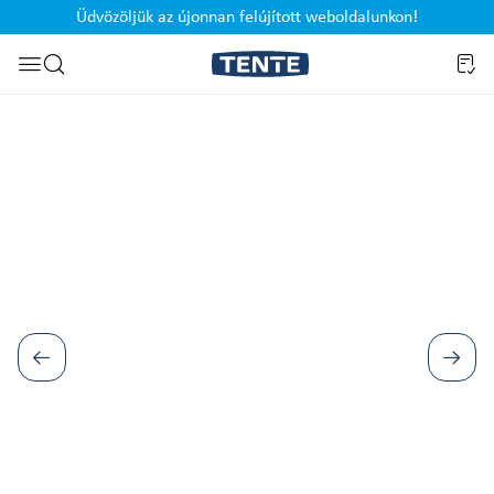
Üdvözöljük az újonnan felújított weboldalunkon!
Ugrás a kereséshez
Képgaléria kihagyása