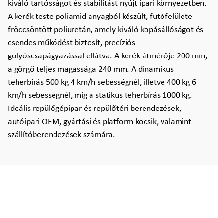
kiváló tartósságot és stabilitást nyújt ipari környezetben.
A kerék teste poliamid anyagból készült, futófelülete
fröccsöntött poliuretán, amely kiváló kopásállóságot és
csendes működést biztosít, precíziós
golyóscsapágyazással ellátva. A kerék átmérője 200 mm,
a görgő teljes magassága 240 mm. A dinamikus
teherbírás 500 kg 4 km/h sebességnél, illetve 400 kg 6
km/h sebességnél, míg a statikus teherbírás 1000 kg.
Ideális repülőgépipar és repülőtéri berendezések,
autóipari OEM, gyártási és platform kocsik, valamint
szállítóberendezések számára.