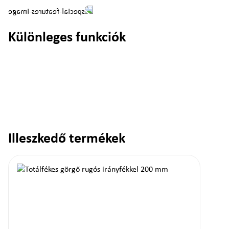
Különleges funkciók
Illeszkedő termékek
Termékgaléria kihagyása