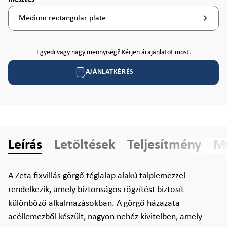
Medium rectangular plate
Egyedi vagy nagy mennyiség? Kérjen árajánlatot most.
AJÁNLATKÉRÉS
Leírás
Letöltések
Teljesítmény
Mű
A Zeta fixvillás görgő téglalap alakú talplemezzel
rendelkezik, amely biztonságos rögzítést biztosít
különböző alkalmazásokban. A görgő házazata
acéllemezből készült, nagyon nehéz kivitelben, amely