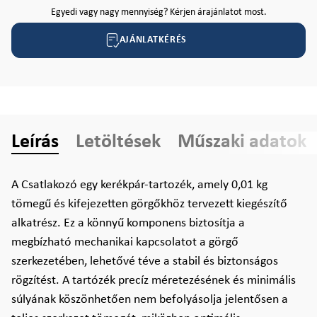
Egyedi vagy nagy mennyiség? Kérjen árajánlatot most.
AJÁNLATKÉRÉS
Leírás
Letöltések
Műszaki adatok
A Csatlakozó egy kerékpár-tartozék, amely 0,01 kg
tömegű és kifejezetten görgőkhöz tervezett kiegészítő
alkatrész. Ez a könnyű komponens biztosítja a
megbízható mechanikai kapcsolatot a görgő
szerkezetében, lehetővé téve a stabil és biztonságos
rögzítést. A tartózék precíz méretezésének és minimális
súlyának köszönhetően nem befolyásolja jelentősen a