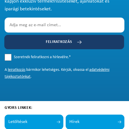
kapjon exkluzív termékfrissítéseket, ajánlatokat és
iparági betekintéseket.
FELIRATKOZÁS
Szeretnék feliratkozni a hírlevélre.
*
A
leiratkozás
bármikor lehetséges. Kérjük, olvassa el
adatvédelmi
tájékoztatónkat
.
GYORS LINKEK:
Letöltések
Hírek