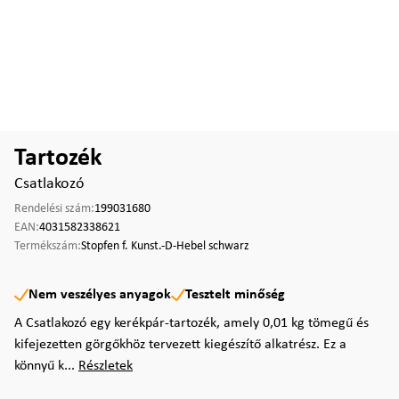
Tartozék
Csatlakozó
Rendelési szám:
199031680
EAN:
4031582338621
Termékszám:
Stopfen f. Kunst.-D-Hebel schwarz
Nem veszélyes anyagok
Tesztelt minőség
A Csatlakozó egy kerékpár-tartozék, amely 0,01 kg tömegű és
kifejezetten görgőkhöz tervezett kiegészítő alkatrész. Ez a
könnyű k...
Részletek