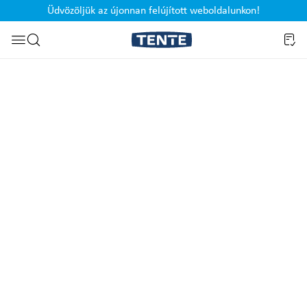
Üdvözöljük az újonnan felújított weboldalunkon!
Ugrás a kereséshez
Képgaléria kihagyása