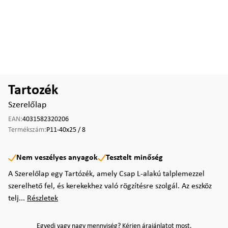
Tartozék
Szerelőlap
EAN:
4031582320206
Termékszám:
P11-40x25 / 8
Nem veszélyes anyagok
Tesztelt minőség
A Szerelőlap egy Tartózék, amely Csap L-alakú talplemezzel
szerelhető fel, és kerekekhez való rögzítésre szolgál. Az eszköz
telj...
Részletek
Egyedi vagy nagy mennyiség? Kérjen árajánlatot most.