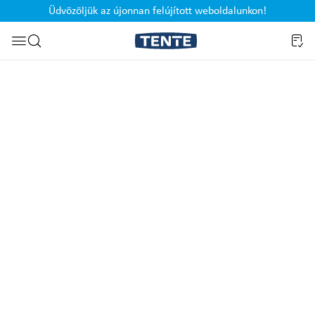
Üdvözöljük az újonnan felújított weboldalunkon!
Ugrás a kereséshez
Képgaléria kihagyása