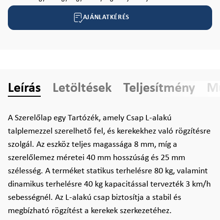
AJÁNLATKÉRÉS
Leírás
Letöltések
Teljesítmény
Mű
A Szerelőlap egy Tartózék, amely Csap L-alakú
talplemezzel szerelhető fel, és kerekekhez való rögzítésre
szolgál. Az eszköz teljes magassága 8 mm, míg a
szerelőlemez méretei 40 mm hosszúság és 25 mm
szélesség. A terméket statikus terhelésre 80 kg, valamint
dinamikus terhelésre 40 kg kapacitással tervezték 3 km/h
sebességnél. Az L-alakú csap biztosítja a stabil és
megbízható rögzítést a kerekek szerkezetéhez.