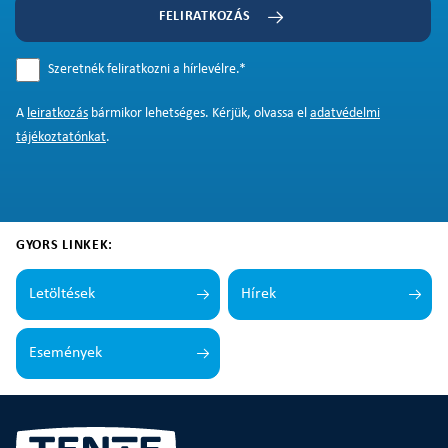
FELIRATKOZÁS
Szeretnék feliratkozni a hírlevélre.
*
A
leiratkozás
bármikor lehetséges. Kérjük, olvassa el
adatvédelmi
tájékoztatónkat
.
GYORS LINKEK:
Letöltések
Hírek
Események