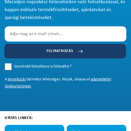
Maradjon naprakész hírlevelünkre való feliratkozással, és
kapjon exkluzív termékfrissítéseket, ajánlatokat és
iparági betekintéseket.
FELIRATKOZÁS
Szeretnék feliratkozni a hírlevélre.
*
A
leiratkozás
bármikor lehetséges. Kérjük, olvassa el
adatvédelmi
tájékoztatónkat
.
GYORS LINKEK: