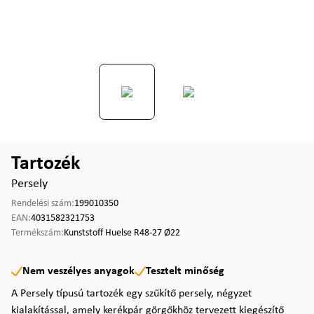
Tartozék
Persely
Rendelési szám:
199010350
EAN:
4031582321753
Termékszám:
Kunststoff Huelse R48-27 Ø22
Nem veszélyes anyagok
Tesztelt minőség
A Persely típusú tartozék egy szűkítő persely, négyzet
kialakítással, amely kerékpár görgőkhöz tervezett kiegészítő