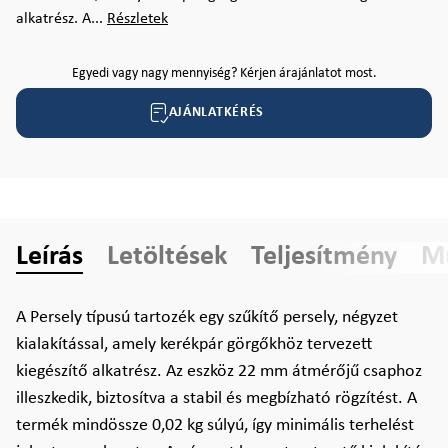
alkatrész. A...
Részletek
Egyedi vagy nagy mennyiség? Kérjen árajánlatot most.
AJÁNLATKÉRÉS
Leírás
Letöltések
Teljesítmény
Mű
A Persely típusú tartozék egy szűkítő persely, négyzet
kialakítással, amely kerékpár görgőkhöz tervezett
kiegészítő alkatrész. Az eszköz 22 mm átmérőjű csaphoz
illeszkedik, biztosítva a stabil és megbízható rögzítést. A
termék mindössze 0,02 kg súlyú, így minimális terhelést