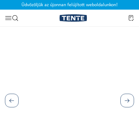
Üdvözöljük az újonnan felújított weboldalunkon!
Ugrás a kereséshez
Képgaléria kihagyása