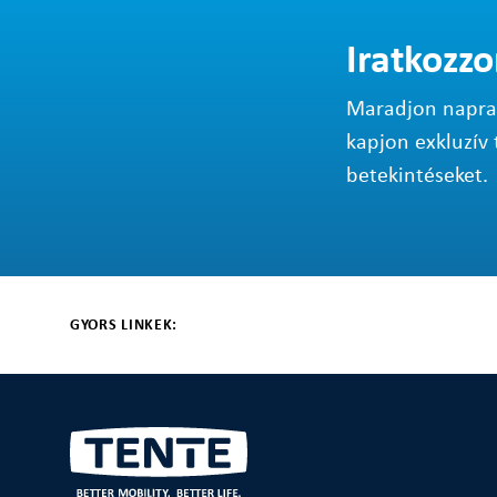
Iratkozzo
Maradjon napraké
kapjon exkluzív 
betekintéseket.
GYORS LINKEK: