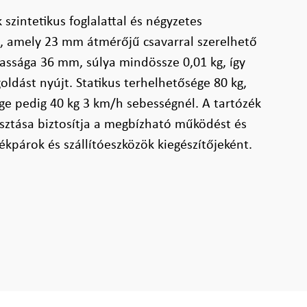
 szintetikus foglalattal és négyzetes
ik, amely 23 mm átmérőjű csavarral szerelhető
gassága 36 mm, súlya mindössze 0,01 kg, így
dást nyújt. Statikus terhelhetősége 80 kg,
e pedig 40 kg 3 km/h sebességnél. A tartózék
asztása biztosítja a megbízható működést és
ékpárok és szállítóeszközök kiegészítőjeként.