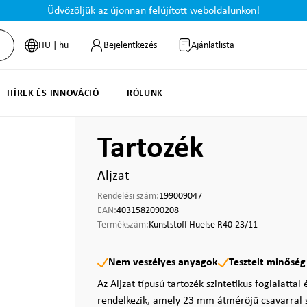
Üdvözöljük az újonnan felújított weboldalunkon!
HU | hu
Bejelentkezés
Ajánlatlista
HÍREK ÉS INNOVÁCIÓ
RÓLUNK
Tartozék
Aljzat
Rendelési szám:
199009047
EAN:
4031582090208
Termékszám:
Kunststoff Huelse R40-23/11
Nem veszélyes anyagok
Tesztelt minőség
Az Aljzat típusú tartozék szintetikus foglalattal
rendelkezik, amely 23 mm átmérőjű csavarral s