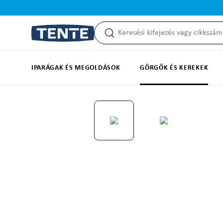
reséshez
Ugrás a fő navigációhoz
IPARÁGAK ÉS MEGOLDÁSOK
GÖRGŐK ÉS KEREKEK
Képgaléria kihagyása