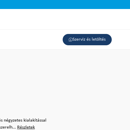
Szerviz és letöltés
 és négyzetes kialakítással
zerelh...
Részletek