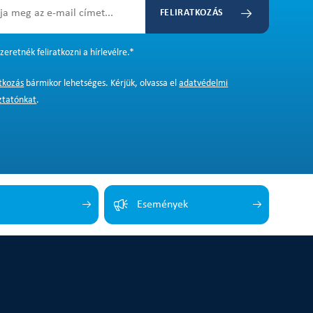
FELIRATKOZÁS
zeretnék feliratkozni a hírlevélre.
*
atkozás
bármikor lehetséges. Kérjük, olvassa el
adatvédelmi
ztatónkat
.
Események