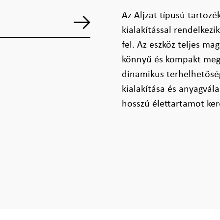
Az Aljzat típusú tartozék
kialakítással rendelkez
fel. Az eszköz teljes ma
könnyű és kompakt megol
dinamikus terhelhetőség
kialakítása és anyagvál
hosszú élettartamot ker