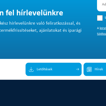
n fel hírlevelünkre
S
sz hírlevelünkre való feliratkozással, és
A
leir
termékfrissítéseket, ajánlatokat és iparági
tájéko
Letöltések
Hírek