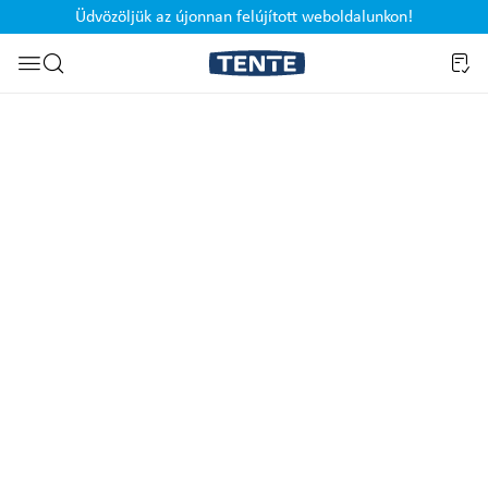
Üdvözöljük az újonnan felújított weboldalunkon!
Ugrás a kereséshez
Képgaléria kihagyása