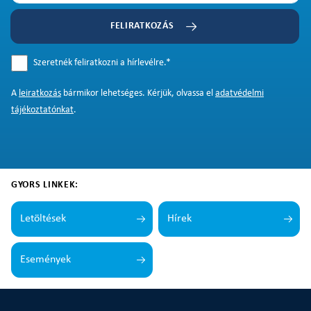
FELIRATKOZÁS
Szeretnék feliratkozni a hírlevélre.
*
A
leiratkozás
bármikor lehetséges. Kérjük, olvassa el
adatvédelmi
tájékoztatónkat
.
GYORS LINKEK:
Letöltések
Hírek
Események