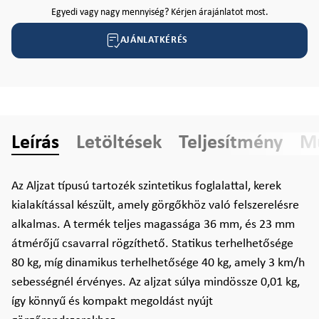
Egyedi vagy nagy mennyiség? Kérjen árajánlatot most.
AJÁNLATKÉRÉS
Leírás
Letöltések
Teljesítmény
Mű
Az Aljzat típusú tartozék szintetikus foglalattal, kerek
kialakítással készült, amely görgőkhöz való felszerelésre
alkalmas. A termék teljes magassága 36 mm, és 23 mm
átmérőjű csavarral rögzíthető. Statikus terhelhetősége
80 kg, míg dinamikus terhelhetősége 40 kg, amely 3 km/h
sebességnél érvényes. Az aljzat súlya mindössze 0,01 kg,
így könnyű és kompakt megoldást nyújt