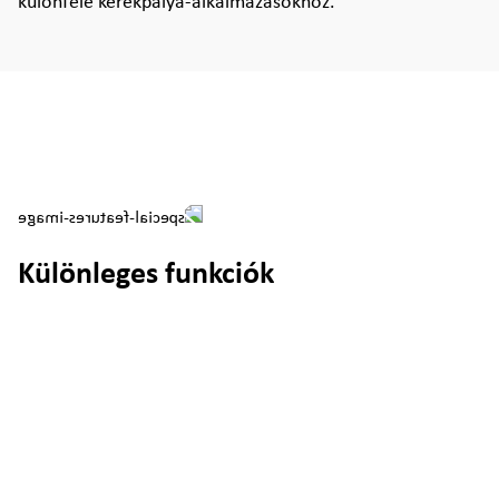
különféle kerékpálya-alkalmazásokhoz.
Különleges funkciók