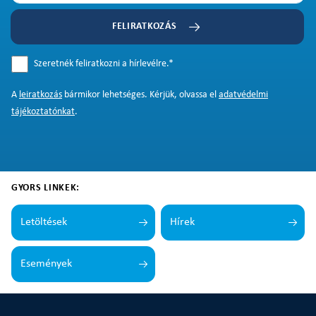
FELIRATKOZÁS
Szeretnék feliratkozni a hírlevélre.
*
A
leiratkozás
bármikor lehetséges. Kérjük, olvassa el
adatvédelmi
tájékoztatónkat
.
GYORS LINKEK:
Letöltések
Hírek
Események