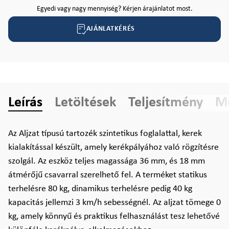
Egyedi vagy nagy mennyiség? Kérjen árajánlatot most.
AJÁNLATKÉRÉS
Leírás
Letöltések
Teljesítmény
Mű
Az Aljzat típusú tartozék szintetikus foglalattal, kerek
kialakítással készült, amely kerékpályához való rögzítésre
szolgál. Az eszköz teljes magassága 36 mm, és 18 mm
átmérőjű csavarral szerelhető fel. A terméket statikus
terhelésre 80 kg, dinamikus terhelésre pedig 40 kg
kapacitás jellemzi 3 km/h sebességnél. Az aljzat tömege 0
kg, amely könnyű és praktikus felhasználást tesz lehetővé