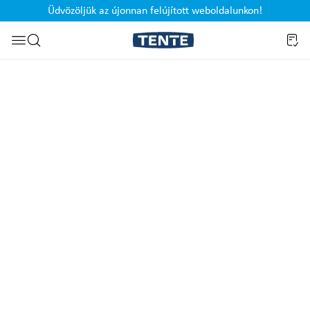
Üdvözöljük az újonnan felújított weboldalunkon!
Ugrás a kereséshez
Képgaléria kihagyása