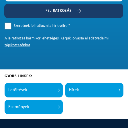
FELIRATKOZÁS
Szeretnék feliratkozni a hírlevélre.
*
A
leiratkozás
bármikor lehetséges. Kérjük, olvassa el
adatvédelmi
tájékoztatónkat
.
GYORS LINKEK:
Letöltések
Hírek
Események