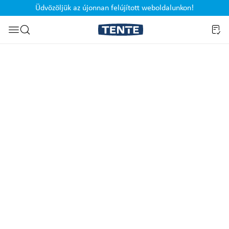
Üdvözöljük az újonnan felújított weboldalunkon!
Ugrás a kereséshez
Képgaléria kihagyása