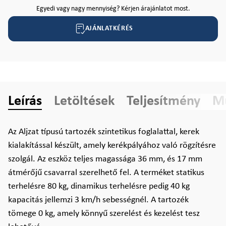
Egyedi vagy nagy mennyiség? Kérjen árajánlatot most.
AJÁNLATKÉRÉS
Leírás
Letöltések
Teljesítmény
Mű
Az Aljzat típusú tartozék szintetikus foglalattal, kerek
kialakítással készült, amely kerékpályához való rögzítésre
szolgál. Az eszköz teljes magassága 36 mm, és 17 mm
átmérőjű csavarral szerelhető fel. A terméket statikus
terhelésre 80 kg, dinamikus terhelésre pedig 40 kg
kapacitás jellemzi 3 km/h sebességnél. A tartozék
tömege 0 kg, amely könnyű szerelést és kezelést tesz