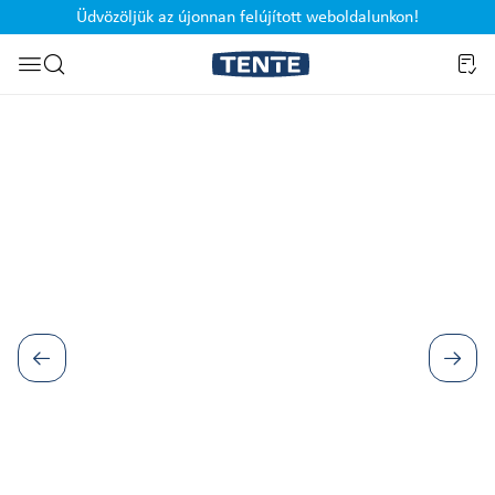
Üdvözöljük az újonnan felújított weboldalunkon!
Ugrás a kereséshez
Képgaléria kihagyása