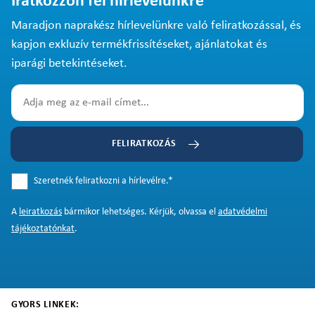
Iratkozzon fel hírlevelünkre
Maradjon naprakész hírlevelünkre való feliratkozással, és
kapjon exkluzív termékfrissítéseket, ajánlatokat és
iparági betekintéseket.
FELIRATKOZÁS
Szeretnék feliratkozni a hírlevélre.
*
A
leiratkozás
bármikor lehetséges. Kérjük, olvassa el
adatvédelmi
tájékoztatónkat
.
GYORS LINKEK: