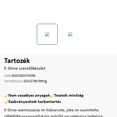
Tartozék
E-Drive szerelőkészlet
EAN:
4031582474398
Termékszám:
EDUZ740 fitting
Nem veszélyes anyagok
Tesztelt minőség
Szabványosított karbantartás
E-Drive-asennussarja on lisävaruste, joka on suunniteltu
sähköliikkuvuussovelluksiin pyörillä varustetuissa laitteissa.