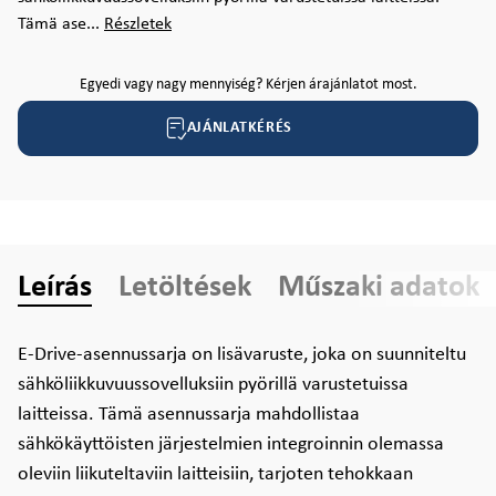
Tämä ase...
Részletek
Egyedi vagy nagy mennyiség? Kérjen árajánlatot most.
AJÁNLATKÉRÉS
Leírás
Letöltések
Műszaki adatok
E-Drive-asennussarja on lisävaruste, joka on suunniteltu
sähköliikkuvuussovelluksiin pyörillä varustetuissa
laitteissa. Tämä asennussarja mahdollistaa
sähkökäyttöisten järjestelmien integroinnin olemassa
oleviin liikuteltaviin laitteisiin, tarjoten tehokkaan