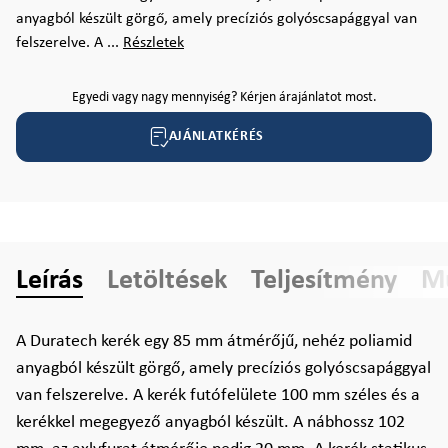
anyagból készült görgő, amely precíziós golyóscsapággyal van
felszerelve. A ...
Részletek
Egyedi vagy nagy mennyiség? Kérjen árajánlatot most.
AJÁNLATKÉRÉS
Leírás
Letöltések
Teljesítmény
Mű
A Duratech kerék egy 85 mm átmérőjű, nehéz poliamid
anyagból készült görgő, amely precíziós golyóscsapággyal
van felszerelve. A kerék futófelülete 100 mm széles és a
kerékkel megegyező anyagból készült. A nábhossz 102