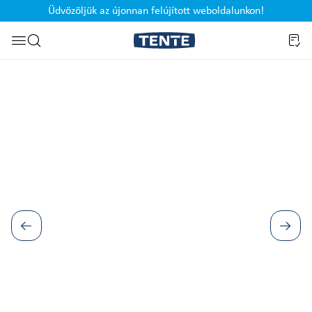
Üdvözöljük az újonnan felújított weboldalunkon!
Ugrás a kereséshez
Képgaléria kihagyása