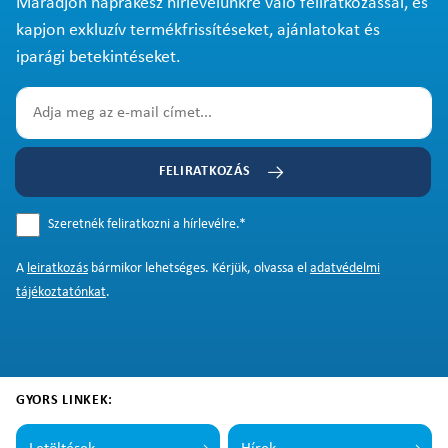
Maradjon naprakész hírlevelünkre való feliratkozással, és
kapjon exkluzív termékfrissítéseket, ajánlatokat és
iparági betekintéseket.
FELIRATKOZÁS
Szeretnék feliratkozni a hírlevélre.
*
A
leiratkozás
bármikor lehetséges. Kérjük, olvassa el
adatvédelmi
tájékoztatónkat
.
GYORS LINKEK: