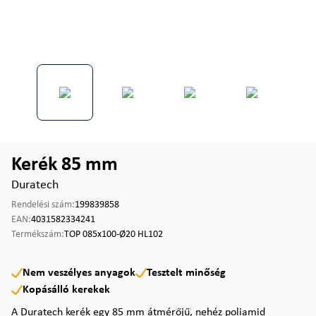
Kerék 85 mm
Duratech
Rendelési szám:
199839858
EAN:
4031582334241
Termékszám:
TOP 085x100-Ø20 HL102
Nem veszélyes anyagok
Tesztelt minőség
Kopásálló kerekek
A Duratech kerék egy 85 mm átmérőjű, nehéz poliamid