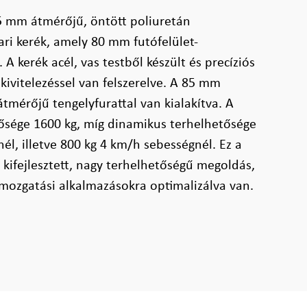
5 mm átmérőjű, öntött poliuretán
ipari kerék, amely 80 mm futófelület-
 A kerék acél, vas testből készült és precíziós
kivitelezéssel van felszerelve. A 85 mm
mérőjű tengelyfurattal van kialakítva. A
tősége 1600 kg, míg dinamikus terhelhetősége
él, illetve 800 kg 4 km/h sebességnél. Ez a
 kifejlesztett, nagy terhelhetőségű megoldás,
s mozgatási alkalmazásokra optimalizálva van.