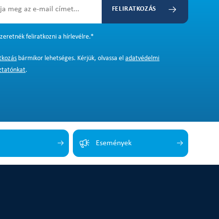
FELIRATKOZÁS
zeretnék feliratkozni a hírlevélre.
*
atkozás
bármikor lehetséges. Kérjük, olvassa el
adatvédelmi
ztatónkat
.
Események