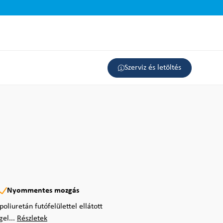
Szerviz és letöltés
Nyommentes mozgás
liuretán futófelülettel ellátott
gel...
Részletek