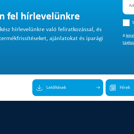
n fel hírlevelünkre
S
sz hírlevelünkre való feliratkozással, és
A
leir
termékfrissítéseket, ajánlatokat és iparági
tájéko
Letöltések
Hírek