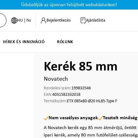
Üdvözöljük az újonnan felújított weboldalunkon!
HU | hu
Bejelentkezés
Ajánlatlista
HÍREK ÉS INNOVÁCIÓ
RÓLUNK
Kerék 85 mm
Novatech
Rendelési szám:
199832546
EAN:
4031582332018
Termékszám:
ETX 085x80-Ø20 HL85-Type F
Nem veszélyes anyagok
Tesztelt minőség
A Novatech kerék egy 85 mm átmérőjű, öntött po
ipari kerék, amely 80 mm futófelület-szélesség