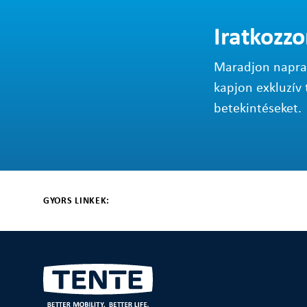
Iratkozzo
Maradjon napraké
kapjon exkluzív 
betekintéseket.
GYORS LINKEK: