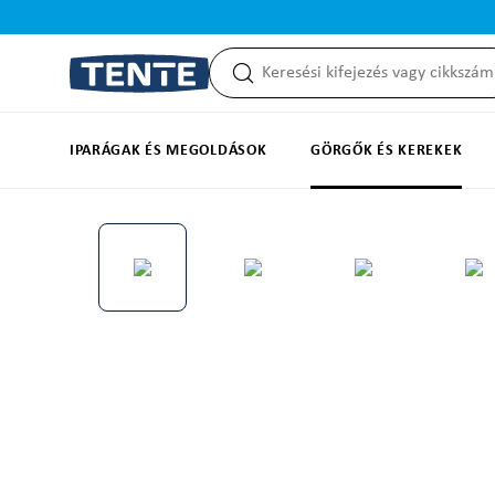
reséshez
Ugrás a fő navigációhoz
IPARÁGAK ÉS MEGOLDÁSOK
GÖRGŐK ÉS KEREKEK
Képgaléria kihagyása