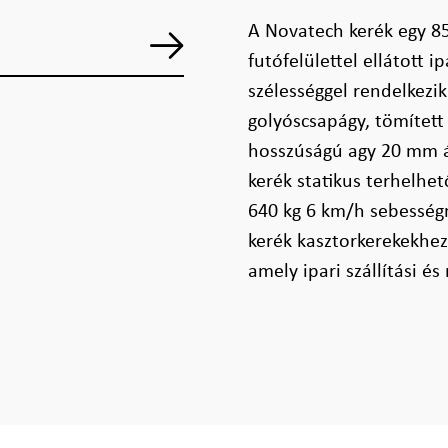
A Novatech kerék egy 8
futófelülettel ellátott 
szélességgel rendelkezik.
golyóscsapágy, tömített 
hosszúságú agy 20 mm át
kerék statikus terhelhe
640 kg 6 km/h sebességn
kerék kasztorkerekekhez
amely ipari szállítási é