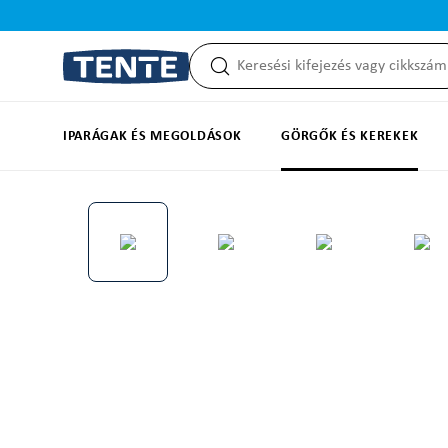
reséshez
Ugrás a fő navigációhoz
IPARÁGAK ÉS MEGOLDÁSOK
GÖRGŐK ÉS KEREKEK
Képgaléria kihagyása