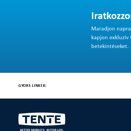
Iratkozzo
Maradjon napraké
kapjon exkluzív 
betekintéseket.
GYORS LINKEK: