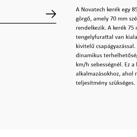
A Novatech kerék egy 85
görgő, amely 70 mm szél
rendelkezik. A kerék 7
tengelyfurattal van kial
kivitelű csapágyazással.
dinamikus terhelhetősé
km/h sebességnél. Ez a k
alkalmazásokhoz, ahol 
teljesítmény szükséges.