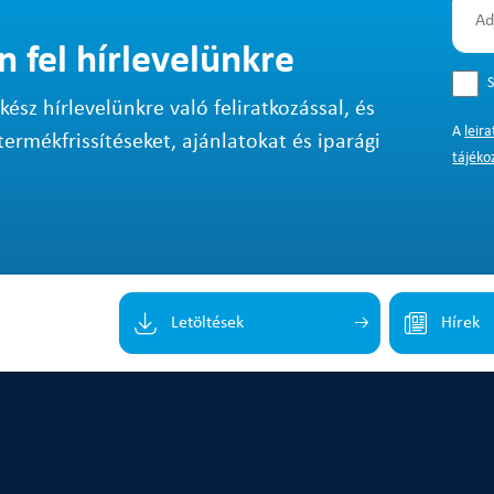
n fel hírlevelünkre
S
sz hírlevelünkre való feliratkozással, és
A
leir
termékfrissítéseket, ajánlatokat és iparági
tájéko
Letöltések
Hírek