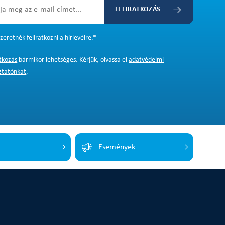
FELIRATKOZÁS
zeretnék feliratkozni a hírlevélre.
*
atkozás
bármikor lehetséges. Kérjük, olvassa el
adatvédelmi
ztatónkat
.
Események