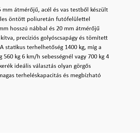
 mm átmérőjű, acél és vas testből készült
es öntött poliuretán futófelülettel
5 mm hosszú nábbal és 20 mm átmérőjű
akítva, precíziós golyóscsapágy és tömített
 A statikus terhelhetőség 1400 kg, míg a
g 560 kg 6 km/h sebességnél vagy 700 kg 4
erék ideális választás olyan görgős
magas terheléskapacitás és megbízható