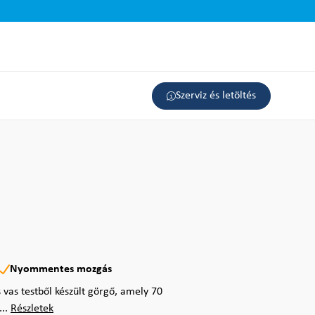
Szerviz és letöltés
Nyommentes mozgás
vas testből készült görgő, amely 70
...
Részletek