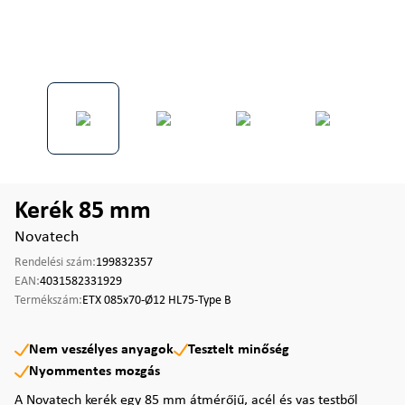
Kerék 85 mm
Novatech
Rendelési szám:
199832357
EAN:
4031582331929
Termékszám:
ETX 085x70-Ø12 HL75-Type B
Nem veszélyes anyagok
Tesztelt minőség
Nyommentes mozgás
A Novatech kerék egy 85 mm átmérőjű, acél és vas testből