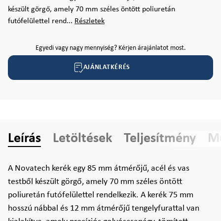
készült görgő, amely 70 mm széles öntött poliuretán
futófelülettel rend...
Részletek
Egyedi vagy nagy mennyiség? Kérjen árajánlatot most.
AJÁNLATKÉRÉS
Leírás
Letöltések
Teljesítmény
Mű
A Novatech kerék egy 85 mm átmérőjű, acél és vas
testből készült görgő, amely 70 mm széles öntött
poliuretán futófelülettel rendelkezik. A kerék 75 mm
hosszú nábbal és 12 mm átmérőjű tengelyfurattal van