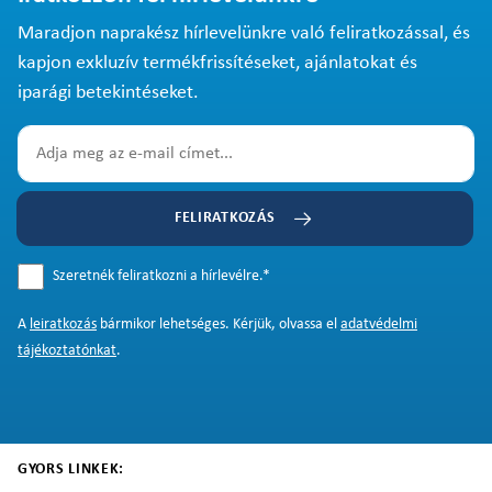
Maradjon naprakész hírlevelünkre való feliratkozással, és
kapjon exkluzív termékfrissítéseket, ajánlatokat és
iparági betekintéseket.
FELIRATKOZÁS
Szeretnék feliratkozni a hírlevélre.
*
A
leiratkozás
bármikor lehetséges. Kérjük, olvassa el
adatvédelmi
tájékoztatónkat
.
GYORS LINKEK: