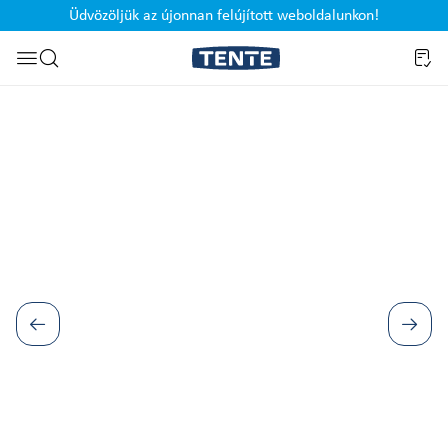
Üdvözöljük az újonnan felújított weboldalunkon!
Ugrás a kereséshez
Képgaléria kihagyása