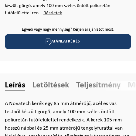
készült görgő, amely 100 mm széles öntött poliuretán
futófelülettel ren...
Részletek
Egyedi vagy nagy mennyiség? Kérjen árajánlatot most.
AJÁNLATKÉRÉS
Leírás
Letöltések
Teljesítmény
Mű
A Novatech kerék egy 85 mm átmérőjű, acél és vas
testből készült görgő, amely 100 mm széles öntött
poliuretán futófelülettel rendelkezik. A kerék 105 mm
hosszú nábbal és 25 mm átmérőjű tengelyfurattal van