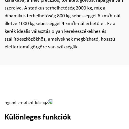
kialakítva, amely precíziós, tömített golyóscsapágyra van
szerelve. A statikus terhelhetőség 2000 kg, míg a
dinamikus terhelhetőség 800 kg sebességgel 6 km/h-nál,
illetve 1000 kg sebességgel 4 km/h-nál érhető el. Ez a
kerék ideális választás olyan kerekesszékekhez és
szállítóeszközökhöz, amelyeknek megbízható, hosszú
élettartamú görgőre van szükségük.
Különleges funkciók