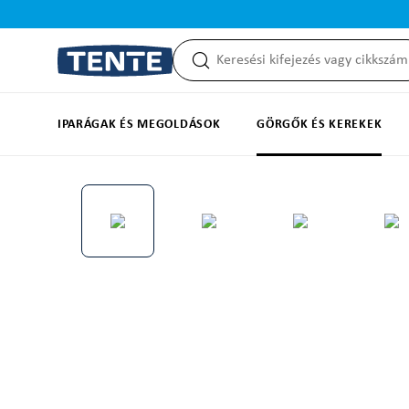
reséshez
Ugrás a fő navigációhoz
IPARÁGAK ÉS MEGOLDÁSOK
GÖRGŐK ÉS KEREKEK
Képgaléria kihagyása