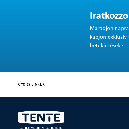
Iratkozzo
Maradjon napraké
kapjon exkluzív 
betekintéseket.
GYORS LINKEK: