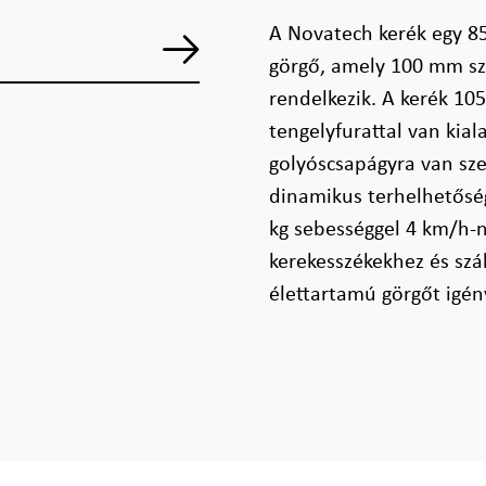
A Novatech kerék egy 85
görgő, amely 100 mm szé
rendelkezik. A kerék 1
tengelyfurattal van kial
golyóscsapágyra van sze
dinamikus terhelhetőség
kg sebességgel 4 km/h-ná
kerekesszékekhez és szá
élettartamú görgőt igén