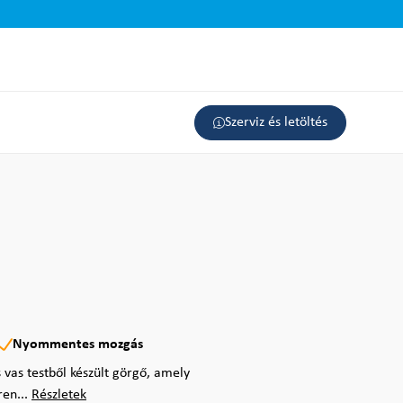
Szerviz és letöltés
Nyommentes mozgás
vas testből készült görgő, amely
ren...
Részletek