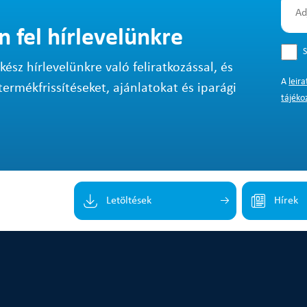
n fel hírlevelünkre
S
sz hírlevelünkre való feliratkozással, és
A
leir
termékfrissítéseket, ajánlatokat és iparági
tájéko
Letöltések
Hírek