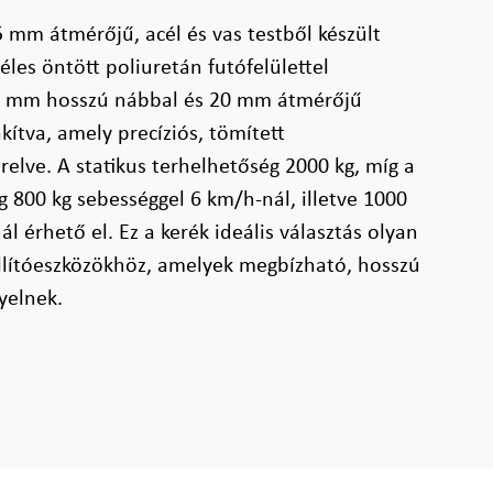
 mm átmérőjű, acél és vas testből készült
les öntött poliuretán futófelülettel
05 mm hosszú nábbal és 20 mm átmérőjű
akítva, amely precíziós, tömített
relve. A statikus terhelhetőség 2000 kg, míg a
 800 kg sebességgel 6 km/h-nál, illetve 1000
l érhető el. Ez a kerék ideális választás olyan
llítóeszközökhöz, amelyek megbízható, hosszú
yelnek.