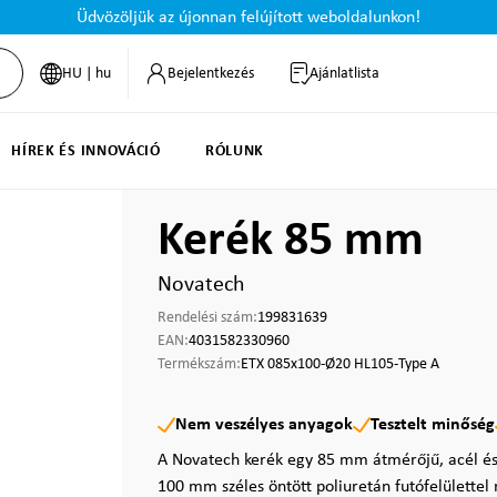
Üdvözöljük az újonnan felújított weboldalunkon!
HU | hu
Bejelentkezés
Ajánlatlista
HÍREK ÉS INNOVÁCIÓ
RÓLUNK
Kerék 85 mm
Novatech
Rendelési szám:
199831639
EAN:
4031582330960
Termékszám:
ETX 085x100-Ø20 HL105-Type A
Nem veszélyes anyagok
Tesztelt minőség
A Novatech kerék egy 85 mm átmérőjű, acél és 
100 mm széles öntött poliuretán futófelülettel 