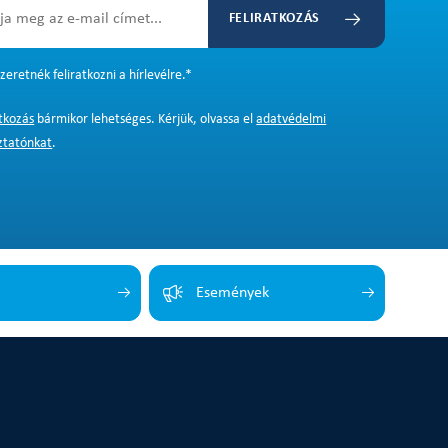
FELIRATKOZÁS
zeretnék feliratkozni a hírlevélre.
*
atkozás
bármikor lehetséges. Kérjük, olvassa el
adatvédelmi
ztatónkat
.
Események