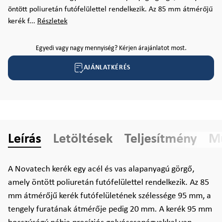
öntött poliuretán futófelülettel rendelkezik. Az 85 mm átmérőjű
kerék f...
Részletek
Egyedi vagy nagy mennyiség? Kérjen árajánlatot most.
AJÁNLATKÉRÉS
Leírás
Letöltések
Teljesítmény
Mű
A Novatech kerék egy acél és vas alapanyagú görgő,
amely öntött poliuretán futófelülettel rendelkezik. Az 85
mm átmérőjű kerék futófelületének szélessége 95 mm, a
tengely furatának átmérője pedig 20 mm. A kerék 95 mm