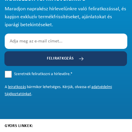
Maradjon naprakész hírlevelünkre való feliratkozással, és
kapjon exkluzív termékfrissítéseket, ajánlatokat és
iparági betekintéseket.
FELIRATKOZÁS
Szeretnék feliratkozni a hírlevélre.
*
A
leiratkozás
bármikor lehetséges. Kérjük, olvassa el
adatvédelmi
tájékoztatónkat
.
GYORS LINKEK: