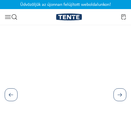
Üdvözöljük az újonnan felújított weboldalunkon!
Ugrás a kereséshez
Képgaléria kihagyása