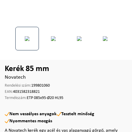
Kerék 85 mm
Novatech
Rendelési szám:
199801060
EAN:
4031582318821
Termékszám:
ETP 085x95-Ø20 HL95
Nem veszélyes anyagok
Tesztelt minőség
Nyommentes mozgás
A Novatech kerék egy acél és vas alapanyagú görgő, amely