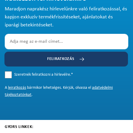
Maradjon naprakész hírlevelünkre való feliratkozással, és
kapjon exkluzív termékfrissítéseket, ajánlatokat és
iparági betekintéseket.
FELIRATKOZÁS
Szeretnék feliratkozni a hírlevélre.
*
A
leiratkozás
bármikor lehetséges. Kérjük, olvassa el
adatvédelmi
tájékoztatónkat
.
GYORS LINKEK: