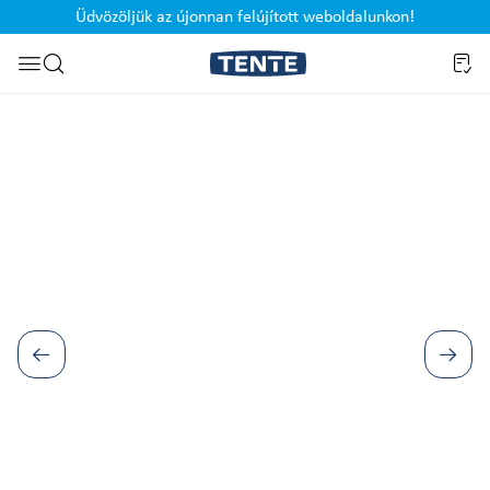
Üdvözöljük az újonnan felújított weboldalunkon!
Ugrás a kereséshez
Képgaléria kihagyása