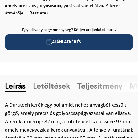
amely precíziós golyóscsapágyazással van ellátva. A kerék
átmérője ...
Részletek
Egyedi vagy nagy mennyiség? Kérjen árajánlatot most.
AJÁNLATKÉRÉS
Leírás
Letöltések
Teljesítmény
Mű
A Duratech kerék egy poliamid, nehéz anyagból készült
görgő, amely precíziós golyóscsapágyazással van ellátva.
A kerék átmérője 82 mm, a futófelület szélessége 93 mm,
amely megegyezik a kerék anyagával. A tengely furatának