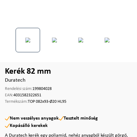
Kerék 82 mm
Duratech
Rendelési szám:
199804028
EAN:
4031582322651
Termékszám:
TOP 082x93-Ø20 HL95
Nem veszélyes anyagok
Tesztelt minőség
Kopásálló kerekek
A Duratech kerék egy poliamid, nehéz anyagból készült görgő,