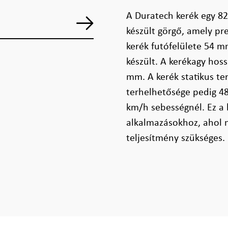
A Duratech kerék egy 8
készült görgő, amely pre
kerék futófelülete 54 m
készült. A kerékagy hos
mm. A kerék statikus te
terhelhetősége pedig 48
km/h sebességnél. Ez a k
alkalmazásokhoz, ahol 
teljesítmény szükséges.