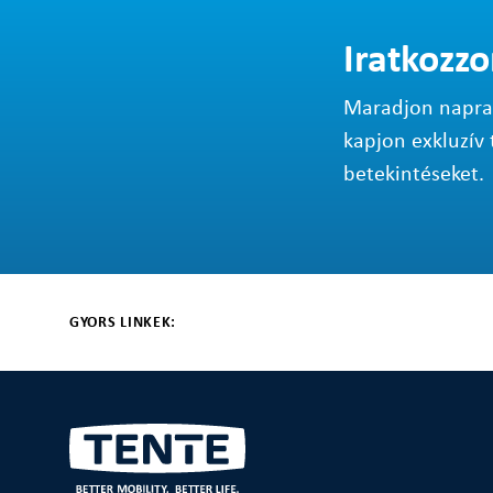
Iratkozzo
Maradjon napraké
kapjon exkluzív 
betekintéseket.
GYORS LINKEK: