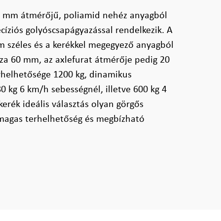
2 mm átmérőjű, poliamid nehéz anyagból
cíziós golyóscsapágyazással rendelkezik. A
m széles és a kerékkel megegyező anyagból
sza 60 mm, az axlefurat átmérője pedig 20
rhelhetősége 1200 kg, dinamikus
0 kg 6 km/h sebességnél, illetve 600 kg 4
erék ideális választás olyan görgős
magas terhelhetőség és megbízható