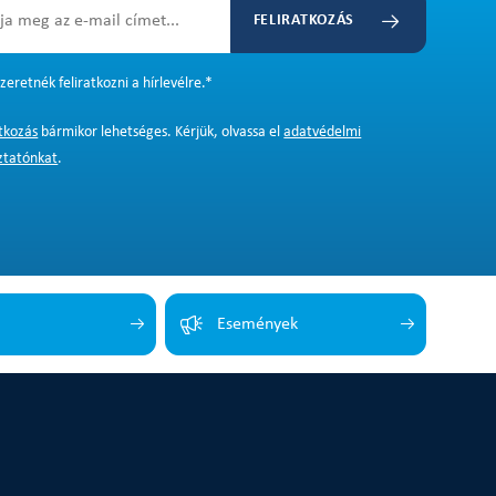
FELIRATKOZÁS
zeretnék feliratkozni a hírlevélre.
*
atkozás
bármikor lehetséges. Kérjük, olvassa el
adatvédelmi
ztatónkat
.
Események