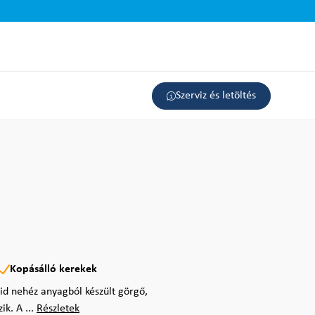
Szerviz és letöltés
Kopásálló kerekek
d nehéz anyagból készült görgő,
k. A ...
Részletek