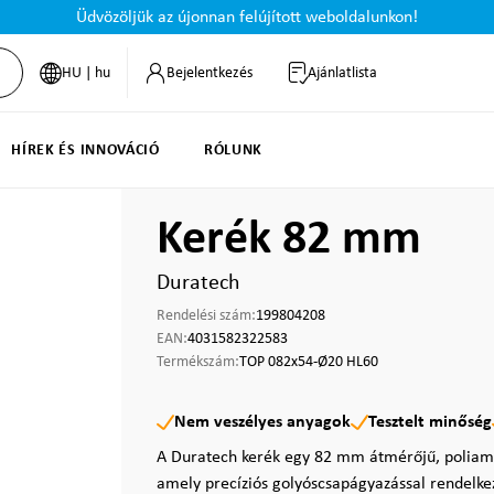
Üdvözöljük az újonnan felújított weboldalunkon!
HU | hu
Bejelentkezés
Ajánlatlista
HÍREK ÉS INNOVÁCIÓ
RÓLUNK
Kerék 82 mm
Duratech
Rendelési szám:
199804208
EAN:
4031582322583
Termékszám:
TOP 082x54-Ø20 HL60
Nem veszélyes anyagok
Tesztelt minőség
A Duratech kerék egy 82 mm átmérőjű, poliami
amely precíziós golyóscsapágyazással rendelkezi