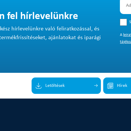
n fel hírlevelünkre
S
sz hírlevelünkre való feliratkozással, és
A
leir
termékfrissítéseket, ajánlatokat és iparági
tájéko
Letöltések
Hírek