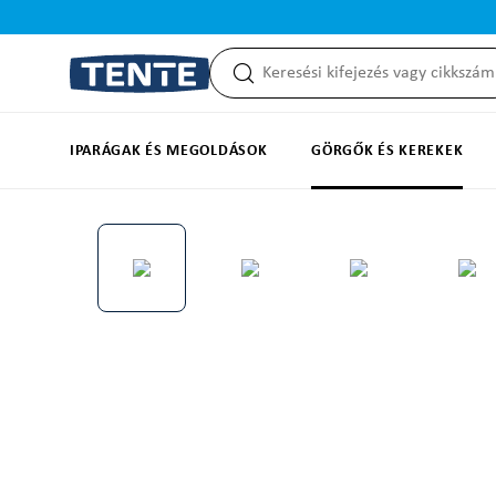
reséshez
Ugrás a fő navigációhoz
IPARÁGAK ÉS MEGOLDÁSOK
GÖRGŐK ÉS KEREKEK
Képgaléria kihagyása