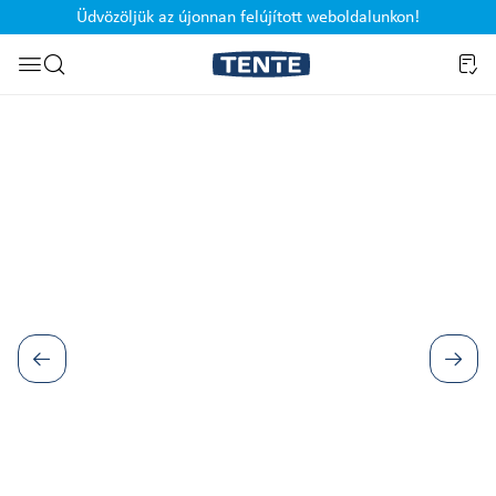
Üdvözöljük az újonnan felújított weboldalunkon!
Ugrás a kereséshez
Képgaléria kihagyása