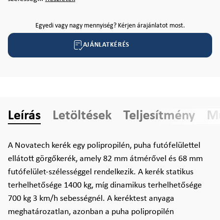
Egyedi vagy nagy mennyiség? Kérjen árajánlatot most.
AJÁNLATKÉRÉS
Leírás
Letöltések
Teljesítmény
Mű
A Novatech kerék egy polipropilén, puha futófelülettel
ellátott görgőkerék, amely 82 mm átmérővel és 68 mm
futófelület-szélességgel rendelkezik. A kerék statikus
terhelhetősége 1400 kg, míg dinamikus terhelhetősége
700 kg 3 km/h sebességnél. A keréktest anyaga
meghatározatlan, azonban a puha polipropilén