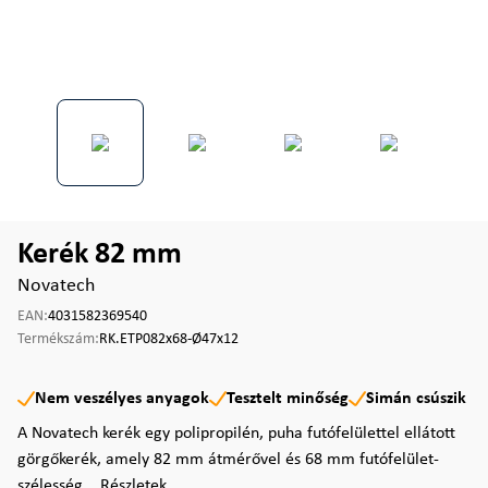
Kerék 82 mm
Novatech
EAN:
4031582369540
Termékszám:
RK.ETP082x68-Ø47x12
Nem veszélyes anyagok
Tesztelt minőség
Simán csúszik
A Novatech kerék egy polipropilén, puha futófelülettel ellátott
görgőkerék, amely 82 mm átmérővel és 68 mm futófelület-
szélesség...
Részletek