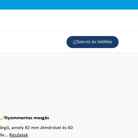
Szerviz és letöltés
Nyommentes mozgás
görgő, amely 82 mm átmérővel és 60
fe...
Részletek