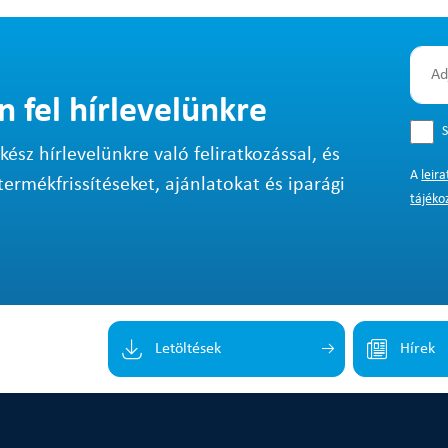
n fel hírlevelünkre
S
sz hírlevelünkre való feliratkozással, és
A
leir
termékfrissítéseket, ajánlatokat és iparági
tájéko
Letöltések
Hírek