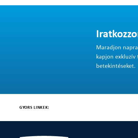
Iratkozzo
Maradjon napraké
kapjon exkluzív 
betekintéseket.
GYORS LINKEK: