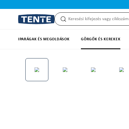
reséshez
Ugrás a fő navigációhoz
IPARÁGAK ÉS MEGOLDÁSOK
GÖRGŐK ÉS KEREKEK
Képgaléria kihagyása