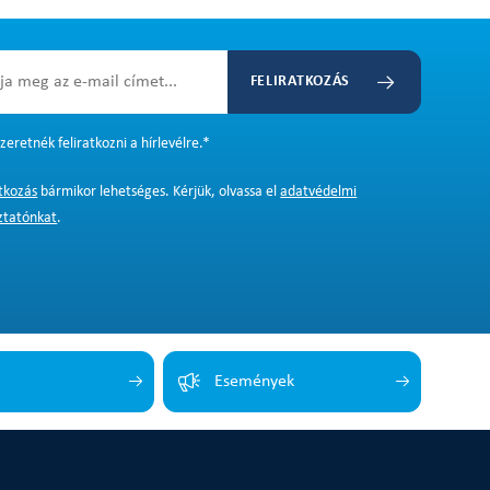
FELIRATKOZÁS
zeretnék feliratkozni a hírlevélre.
*
atkozás
bármikor lehetséges. Kérjük, olvassa el
adatvédelmi
ztatónkat
.
Események