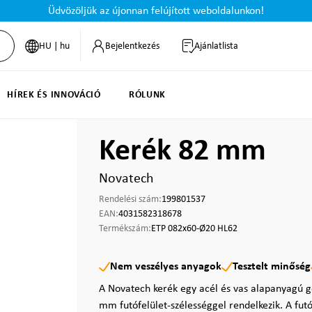
Üdvözöljük az újonnan felújított weboldalunkon!
HU | hu
Bejelentkezés
Ajánlatlista
HÍREK ÉS INNOVÁCIÓ
RÓLUNK
Kerék 82 mm
Novatech
Rendelési szám:
199801537
EAN:
4031582318678
Termékszám:
ETP 082x60-Ø20 HL62
Nem veszélyes anyagok
Tesztelt minőség
A Novatech kerék egy acél és vas alapanyagú 
mm futófelület-szélességgel rendelkezik. A futó