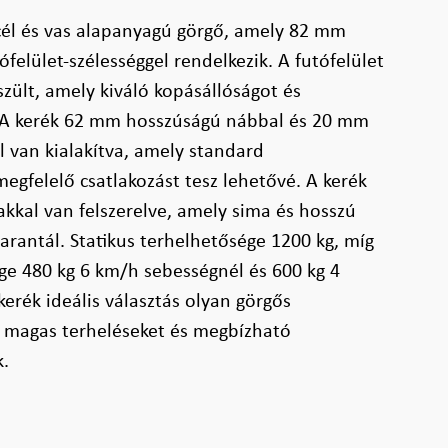
cél és vas alapanyagú görgő, amely 82 mm
felület-szélességgel rendelkezik. A futófelület
szült, amely kiváló kopásállóságot és
. A kerék 62 mm hosszúságú nábbal és 20 mm
l van kialakítva, amely standard
gfelelő csatlakozást tesz lehetővé. A kerék
akkal van felszerelve, amely sima és hosszú
rantál. Statikus terhelhetősége 1200 kg, míg
ge 480 kg 6 km/h sebességnél és 600 kg 4
erék ideális választás olyan görgős
 magas terheléseket és megbízható
k.