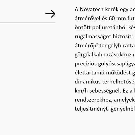
A Novatech kerék egy a
átmérővel és 60 mm futó
öntött poliuretánból ké
rugalmasságot biztosít
átmérőjű tengelyfuratta
görgőalkalmazásokhoz me
precíziós golyóscsapágy
élettartamú működést ga
dinamikus terhelhetősé
km/h sebességnél. Ez a k
rendszerekhez, amelyek
teljesítményt igényelne