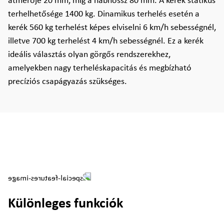
átmérője 20 mm, míg a nábhossz 80 mm. A kerék statikus
terhelhetősége 1400 kg. Dinamikus terhelés esetén a
kerék 560 kg terhelést képes elviselni 6 km/h sebességnél,
illetve 700 kg terhelést 4 km/h sebességnél. Ez a kerék
ideális választás olyan görgős rendszerekhez,
amelyekben nagy terheléskapacitás és megbízható
precíziós csapágyazás szükséges.
Különleges funkciók