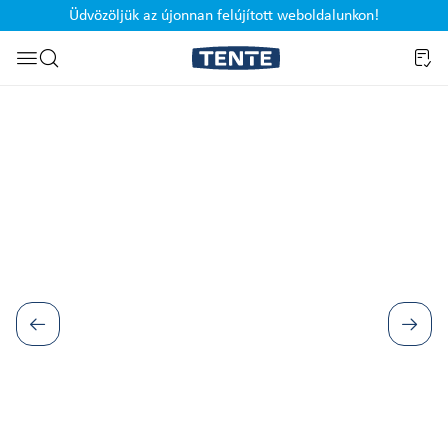
Üdvözöljük az újonnan felújított weboldalunkon!
Ugrás a kereséshez
Képgaléria kihagyása