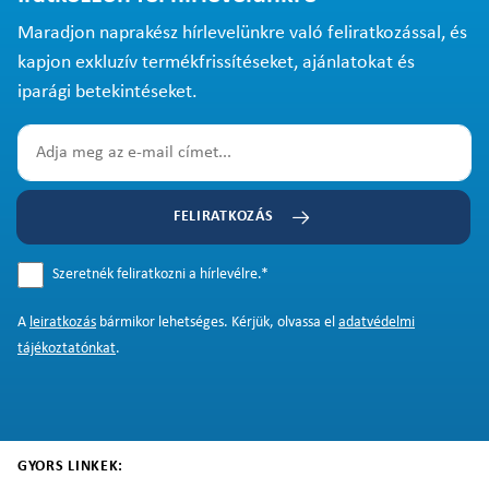
Maradjon naprakész hírlevelünkre való feliratkozással, és
kapjon exkluzív termékfrissítéseket, ajánlatokat és
iparági betekintéseket.
FELIRATKOZÁS
Szeretnék feliratkozni a hírlevélre.
*
A
leiratkozás
bármikor lehetséges. Kérjük, olvassa el
adatvédelmi
tájékoztatónkat
.
GYORS LINKEK: