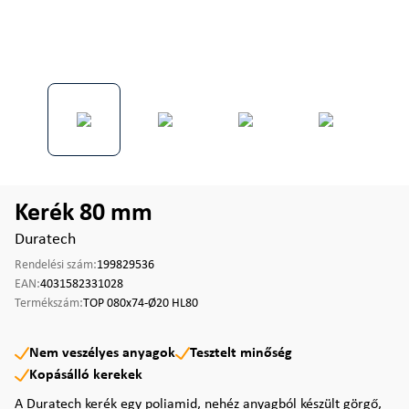
Kerék 80 mm
Duratech
Rendelési szám:
199829536
EAN:
4031582331028
Termékszám:
TOP 080x74-Ø20 HL80
Nem veszélyes anyagok
Tesztelt minőség
Kopásálló kerekek
A Duratech kerék egy poliamid, nehéz anyagból készült görgő,