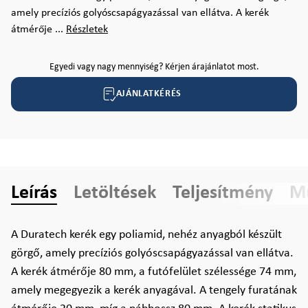
amely precíziós golyóscsapágyazással van ellátva. A kerék
átmérője ...
Részletek
Egyedi vagy nagy mennyiség? Kérjen árajánlatot most.
AJÁNLATKÉRÉS
Leírás
Letöltések
Teljesítmény
Mű
A Duratech kerék egy poliamid, nehéz anyagból készült
görgő, amely precíziós golyóscsapágyazással van ellátva.
A kerék átmérője 80 mm, a futófelület szélessége 74 mm,
amely megegyezik a kerék anyagával. A tengely furatának