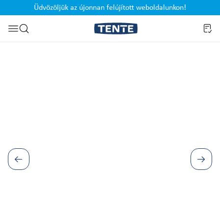
Üdvözöljük az újonnan felújított weboldalunkon!
Ugrás a kereséshez
Képgaléria kihagyása