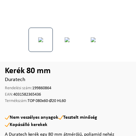
Kerék 80 mm
Duratech
Rendelési szám:
199860864
EAN:
4031582365436
Termékszám:
TOP 080x60-Ø20 HL60
Nem veszélyes anyagok
Tesztelt minőség
Kopásálló kerekek
A Duratech kerék egy 80 mm átmérőjű, poliamid nehéz