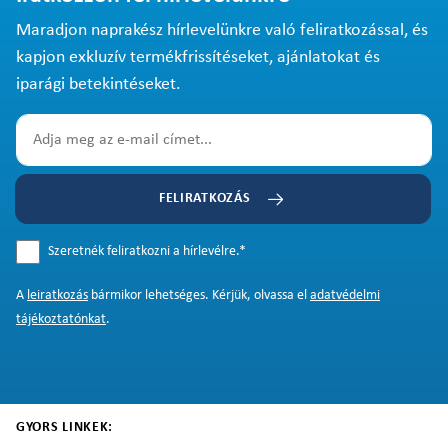
Maradjon naprakész hírlevelünkre való feliratkozással, és
kapjon exkluzív termékfrissítéseket, ajánlatokat és
iparági betekintéseket.
FELIRATKOZÁS
Szeretnék feliratkozni a hírlevélre.
*
A
leiratkozás
bármikor lehetséges. Kérjük, olvassa el
adatvédelmi
tájékoztatónkat
.
GYORS LINKEK: