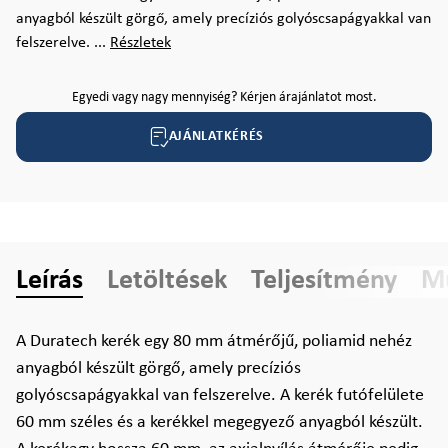
anyagból készült görgő, amely precíziós golyóscsapágyakkal van
felszerelve. ...
Részletek
Egyedi vagy nagy mennyiség? Kérjen árajánlatot most.
AJÁNLATKÉRÉS
Leírás
Letöltések
Teljesítmény
Mű
A Duratech kerék egy 80 mm átmérőjű, poliamid nehéz
anyagból készült görgő, amely precíziós
golyóscsapágyakkal van felszerelve. A kerék futófelülete
60 mm széles és a kerékkel megegyező anyagból készült.