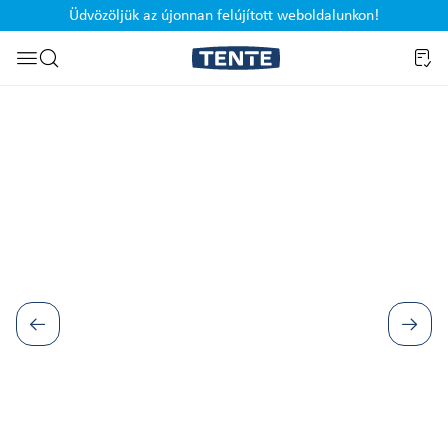
Üdvözöljük az újonnan felújított weboldalunkon!
Ugrás a kereséshez
Képgaléria kihagyása