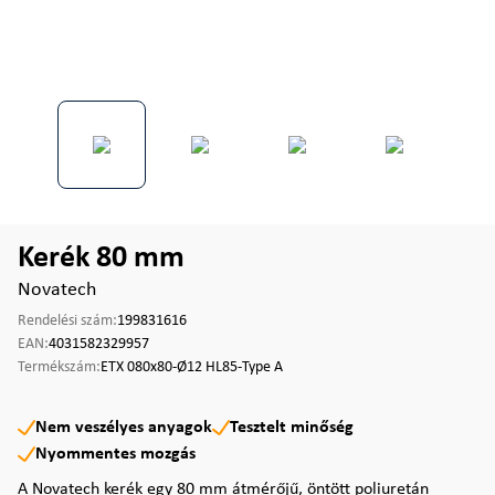
Kerék 80 mm
Novatech
Rendelési szám:
199831616
EAN:
4031582329957
Termékszám:
ETX 080x80-Ø12 HL85-Type A
Nem veszélyes anyagok
Tesztelt minőség
Nyommentes mozgás
A Novatech kerék egy 80 mm átmérőjű, öntött poliuretán