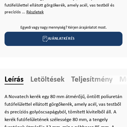
futófelülettel ellátott görgőkerék, amely acél, vas testből és
precíziós ...
Részletek
Egyedi vagy nagy mennyiség? Kérjen árajánlatot most.
AJÁNLATKÉRÉS
Leírás
Letöltések
Teljesítmény
Mű
A Novatech kerék egy 80 mm átmérőjű, öntött poliuretán
futófelülettel ellátott görgőkerék, amely acél, vas testből
és precíziós golyóscsapágyból, tömített kivitelből áll. A
kerék futófelületének szélessége 80 mm, a tengely