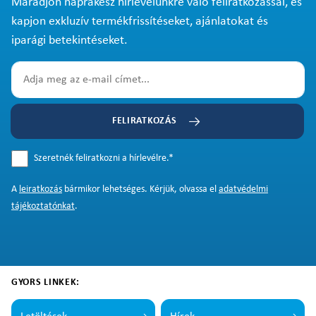
Maradjon naprakész hírlevelünkre való feliratkozással, és
kapjon exkluzív termékfrissítéseket, ajánlatokat és
iparági betekintéseket.
FELIRATKOZÁS
Szeretnék feliratkozni a hírlevélre.
*
A
leiratkozás
bármikor lehetséges. Kérjük, olvassa el
adatvédelmi
tájékoztatónkat
.
GYORS LINKEK: