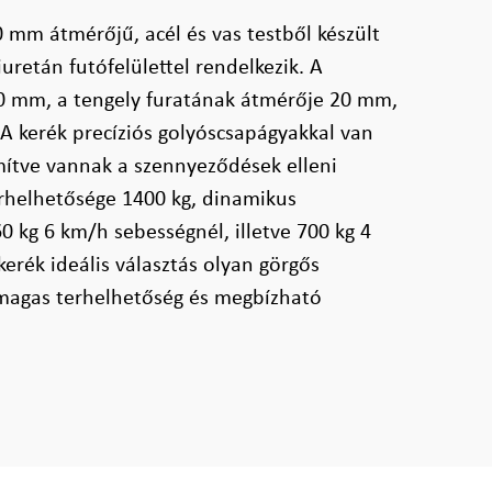
 mm átmérőjű, acél és vas testből készült
uretán futófelülettel rendelkezik. A
70 mm, a tengely furatának átmérője 20 mm,
A kerék precíziós golyóscsapágyakkal van
mítve vannak a szennyeződések elleni
erhelhetősége 1400 kg, dinamikus
0 kg 6 km/h sebességnél, illetve 700 kg 4
erék ideális választás olyan görgős
magas terhelhetőség és megbízható