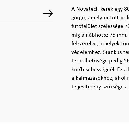
A Novatech kerék egy 80
görgő, amely öntött poli
futófelület szélessége 
míg a nábhossz 75 mm. 
felszerelve, amelyek tö
védelemhez. Statikus t
terhelhetősége pedig 56
km/h sebességnél. Ez a k
alkalmazásokhoz, ahol 
teljesítmény szükséges.