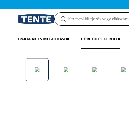
reséshez
Ugrás a fő navigációhoz
IPARÁGAK ÉS MEGOLDÁSOK
GÖRGŐK ÉS KEREKEK
Képgaléria kihagyása