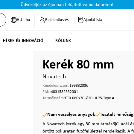
Üdvözöljük az újonnan felújított weboldalunkon!
HU | hu
Bejelentkezés
Ajánlatlista
HÍREK ÉS INNOVÁCIÓ
RÓLUNK
Kerék 80 mm
Novatech
Rendelési szám:
199832336
EAN:
4031582332001
Termékszám:
ETX 080x70-Ø20 HL75-Type A
Nem veszélyes anyagok
Tesztelt minőség
A Novatech kerék egy 80 mm átmérőjű, acél és 
öntött poliuretán futófelülettel rendelkezik. A f