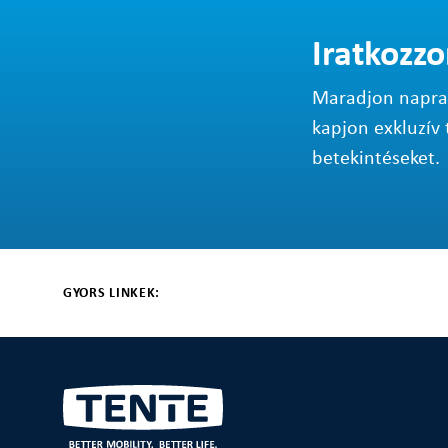
Iratkozzo
Maradjon napraké
kapjon exkluzív 
betekintéseket.
GYORS LINKEK: