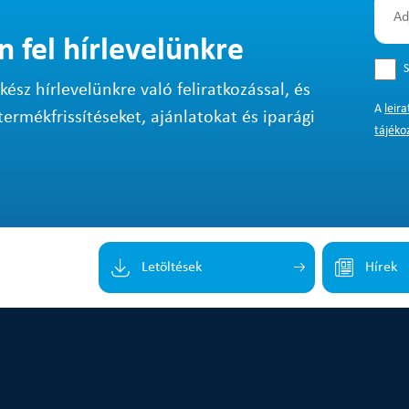
n fel hírlevelünkre
S
sz hírlevelünkre való feliratkozással, és
A
leir
termékfrissítéseket, ajánlatokat és iparági
tájéko
Letöltések
Hírek