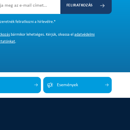
FELIRATKOZÁS
zeretnék feliratkozni a hírlevélre.
*
atkozás
bármikor lehetséges. Kérjük, olvassa el
adatvédelmi
ztatónkat
.
Események