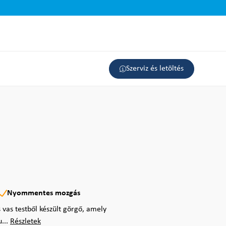
Szerviz és letöltés
Nyommentes mozgás
vas testből készült görgő, amely
u...
Részletek