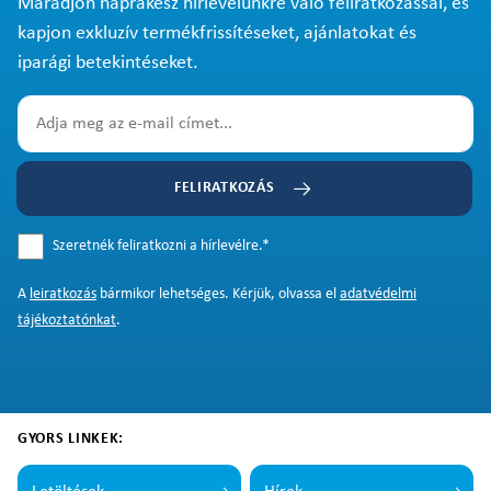
Maradjon naprakész hírlevelünkre való feliratkozással, és
kapjon exkluzív termékfrissítéseket, ajánlatokat és
iparági betekintéseket.
FELIRATKOZÁS
Szeretnék feliratkozni a hírlevélre.
*
A
leiratkozás
bármikor lehetséges. Kérjük, olvassa el
adatvédelmi
tájékoztatónkat
.
GYORS LINKEK: