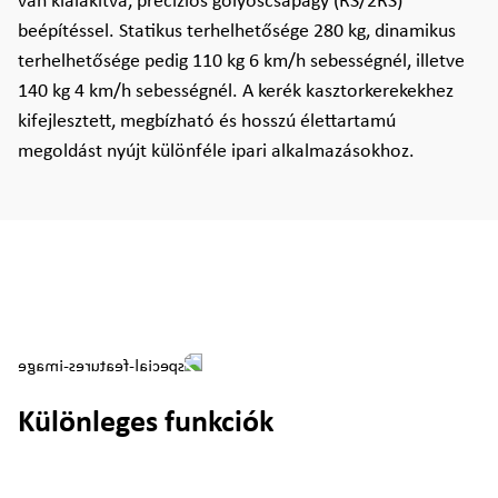
van kialakítva, precíziós golyóscsapágy (RS/2RS)
beépítéssel. Statikus terhelhetősége 280 kg, dinamikus
terhelhetősége pedig 110 kg 6 km/h sebességnél, illetve
140 kg 4 km/h sebességnél. A kerék kasztorkerekekhez
kifejlesztett, megbízható és hosszú élettartamú
megoldást nyújt különféle ipari alkalmazásokhoz.
Különleges funkciók