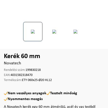
Kerék 60 mm
Novatech
Rendelési szám:
199830218
EAN:
4031582318470
Termékszám:
ETY 060x25-Ø20 HL12
Nem veszélyes anyagok
Tesztelt minőség
Nyommentes mozgás
A Novatech kerék egy 60 mm átmérőjű, acél és vas testből