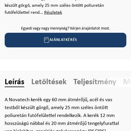
készült görgő, amely 25 mm széles öntött poliuretán
futófelülettel rend...
Részletek
Egyedi vagy nagy mennyiség? Kérjen árajánlatot most.
AJÁNLATKÉRÉS
Leírás
Letöltések
Teljesítmény
Mű
A Novatech kerék egy 60 mm átmérőjű, acél és vas
testből készült görgő, amely 25 mm széles öntött
poliuretán futófelülettel rendelkezik. A kerék 12 mm
hosszúságú nábbal és 20 mm átmérőjű tengelyfurattal