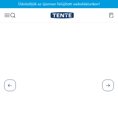
Üdvözöljük az újonnan felújított weboldalunkon!
Ugrás a kereséshez
Képgaléria kihagyása