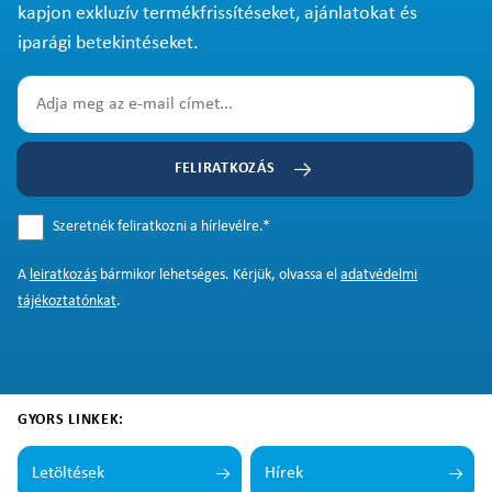
kapjon exkluzív termékfrissítéseket, ajánlatokat és
iparági betekintéseket.
FELIRATKOZÁS
Szeretnék feliratkozni a hírlevélre.
*
A
leiratkozás
bármikor lehetséges. Kérjük, olvassa el
adatvédelmi
tájékoztatónkat
.
GYORS LINKEK:
Letöltések
Hírek