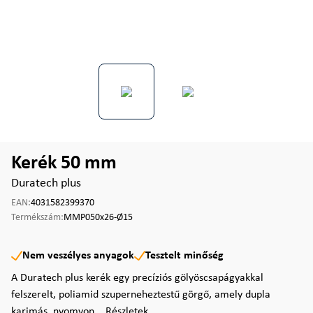
Kerék 50 mm
Duratech plus
EAN:
4031582399370
Termékszám:
MMP050x26-Ø15
Nem veszélyes anyagok
Tesztelt minőség
A Duratech plus kerék egy precíziós gölyöscsapágyakkal
felszerelt, poliamid szuperneheztestű görgő, amely dupla
karimás, nyomvon...
Részletek