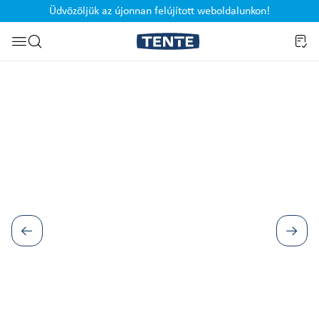
Üdvözöljük az újonnan felújított weboldalunkon!
Ugrás a kereséshez
Képgaléria kihagyása