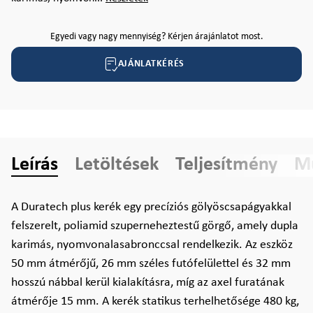
Egyedi vagy nagy mennyiség? Kérjen árajánlatot most.
AJÁNLATKÉRÉS
Leírás
Letöltések
Teljesítmény
Mű
A Duratech plus kerék egy precíziós gölyöscsapágyakkal
felszerelt, poliamid szuperneheztestű görgő, amely dupla
karimás, nyomvonalasabronccsal rendelkezik. Az eszköz
50 mm átmérőjű, 26 mm széles futófelülettel és 32 mm
hosszú nábbal kerül kialakításra, míg az axel furatának
átmérője 15 mm. A kerék statikus terhelhetősége 480 kg,