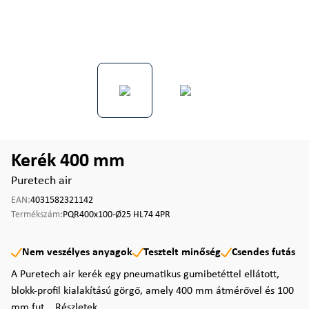
Kerék 400 mm
Puretech air
EAN:
4031582321142
Termékszám:
PQR400x100-Ø25 HL74 4PR
Nem veszélyes anyagok
Tesztelt minőség
Csendes futás
A Puretech air kerék egy pneumatikus gumibetéttel ellátott,
blokk-profil kialakítású görgő, amely 400 mm átmérővel és 100
mm fut...
Részletek