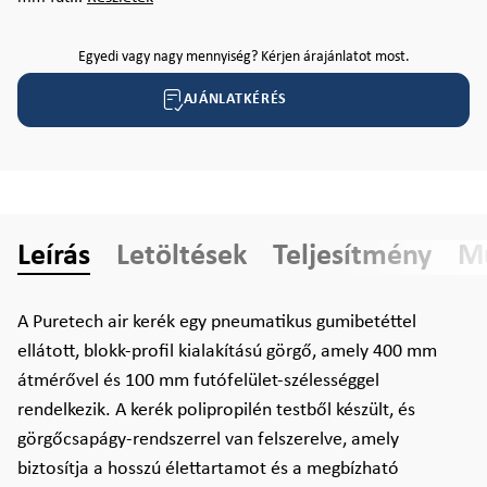
Egyedi vagy nagy mennyiség? Kérjen árajánlatot most.
AJÁNLATKÉRÉS
Leírás
Letöltések
Teljesítmény
Mű
A Puretech air kerék egy pneumatikus gumibetéttel
ellátott, blokk-profil kialakítású görgő, amely 400 mm
átmérővel és 100 mm futófelület-szélességgel
rendelkezik. A kerék polipropilén testből készült, és
görgőcsapágy-rendszerrel van felszerelve, amely
biztosítja a hosszú élettartamot és a megbízható