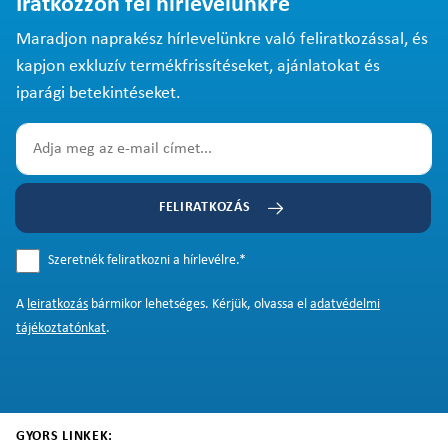
Iratkozzon fel hírlevelünkre
Maradjon naprakész hírlevelünkre való feliratkozással, és
kapjon exkluzív termékfrissítéseket, ajánlatokat és
iparági betekintéseket.
FELIRATKOZÁS
Szeretnék feliratkozni a hírlevélre.
*
A
leiratkozás
bármikor lehetséges. Kérjük, olvassa el
adatvédelmi
tájékoztatónkat
.
GYORS LINKEK: