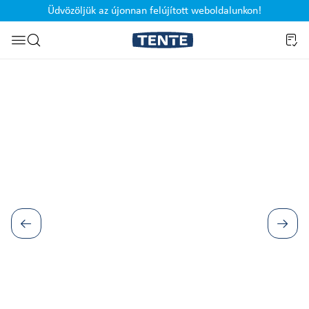
Üdvözöljük az újonnan felújított weboldalunkon!
Ugrás a kereséshez
Képgaléria kihagyása