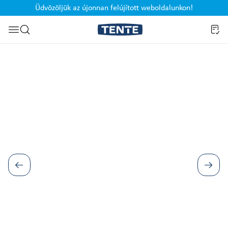
Üdvözöljük az újonnan felújított weboldalunkon!
Ugrás a kereséshez
Képgaléria kihagyása