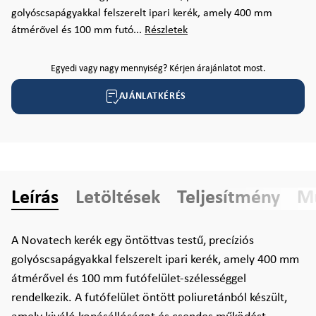
golyóscsapágyakkal felszerelt ipari kerék, amely 400 mm
átmérővel és 100 mm futó...
Részletek
Egyedi vagy nagy mennyiség? Kérjen árajánlatot most.
AJÁNLATKÉRÉS
Leírás
Letöltések
Teljesítmény
Mű
A Novatech kerék egy öntöttvas testű, precíziós
golyóscsapágyakkal felszerelt ipari kerék, amely 400 mm
átmérővel és 100 mm futófelület-szélességgel
rendelkezik. A futófelület öntött poliuretánból készült,