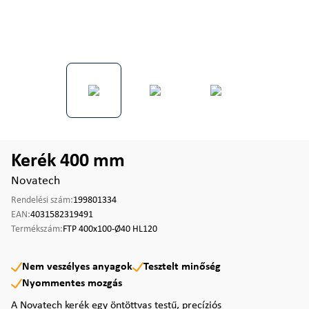
Kerék 400 mm
Novatech
Rendelési szám:
199801334
EAN:
4031582319491
Termékszám:
FTP 400x100-Ø40 HL120
Nem veszélyes anyagok
Tesztelt minőség
Nyommentes mozgás
A Novatech kerék egy öntöttvas testű, precíziós