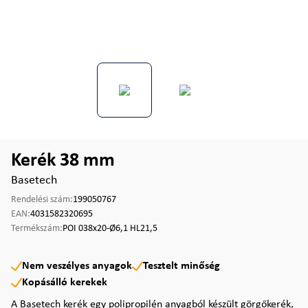
Kerék 38 mm
Basetech
Rendelési szám:
199050767
EAN:
4031582320695
Termékszám:
POI 038x20-Ø6,1 HL21,5
Nem veszélyes anyagok
Tesztelt minőség
Kopásálló kerekek
A Basetech kerék egy polipropilén anyagból készült görgőkerék,