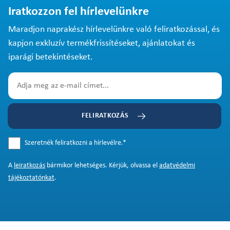
Iratkozzon fel hírlevelünkre
Maradjon naprakész hírlevelünkre való feliratkozással, és
kapjon exkluzív termékfrissítéseket, ajánlatokat és
iparági betekintéseket.
FELIRATKOZÁS
Szeretnék feliratkozni a hírlevélre.
*
A
leiratkozás
bármikor lehetséges. Kérjük, olvassa el
adatvédelmi
tájékoztatónkat
.