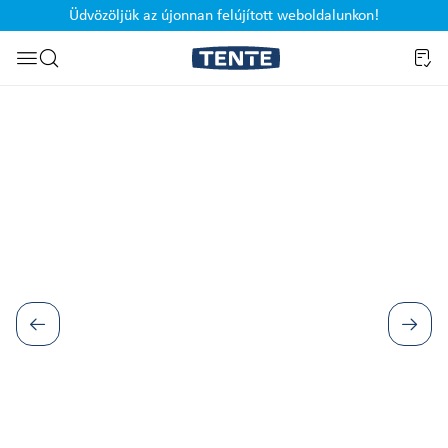
Üdvözöljük az újonnan felújított weboldalunkon!
Ugrás a kereséshez
Képgaléria kihagyása