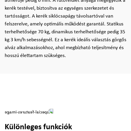
átmérője pedig 6 mm. A futófelület anyaga megegyezik a
kerék testével, biztosítva az egységes szerkezetet és
tartósságot. A kerék siklócsapágy távolsartóval van
felszerelve, amely optimális működést garantál. Statikus
terhelhetősége 70 kg, dinamikus terhelhetősége pedig 35
kg 3 km/h sebességnél. Ez a kerék ideális választás görgős
alváz alkalmazásokhoz, ahol megbízható teljesítmény és
hosszú élettartam szükséges.
Különleges funkciók