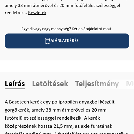
amely 38 mm átmérővel és 20 mm futófelület-szélességgel
rendelkez...
Részletek
Egyedi vagy nagy mennyiség? Kérjen árajánlatot most.
AJÁNLATKÉRÉS
Leírás
Letöltések
Teljesítmény
Mű
A Basetech kerék egy polipropilén anyagból készült
görgőkerék, amely 38 mm átmérővel és 20 mm
futófelület-szélességgel rendelkezik. A kerék
középrészének hossza 21,5 mm, az axle furatának