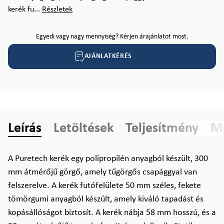
kerék fu...
Részletek
Egyedi vagy nagy mennyiség? Kérjen árajánlatot most.
AJÁNLATKÉRÉS
Leírás
Letöltések
Teljesítmény
Mű
A Puretech kerék egy polipropilén anyagból készült, 300
mm átmérőjű görgő, amely tűgörgős csapággyal van
felszerelve. A kerék futófelülete 50 mm széles, fekete
töm­örgumi anyagból készült, amely kiváló tapadást és
kopásállóságot biztosít. A kerék nábja 58 mm hosszú, és a