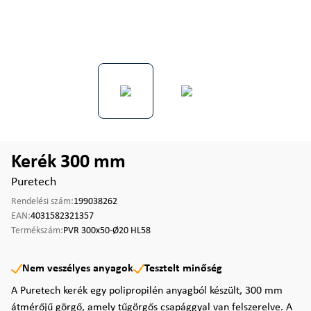
Kerék 300 mm
Puretech
Rendelési szám:
199038262
EAN:
4031582321357
Termékszám:
PVR 300x50-Ø20 HL58
Nem veszélyes anyagok
Tesztelt minőség
A Puretech kerék egy polipropilén anyagból készült, 300 mm
átmérőjű görgő, amely tűgörgős csapággyal van felszerelve. A