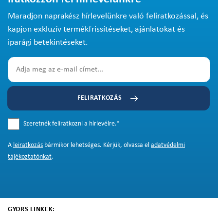
Maradjon naprakész hírlevelünkre való feliratkozással, és
kapjon exkluzív termékfrissítéseket, ajánlatokat és
iparági betekintéseket.
FELIRATKOZÁS
Szeretnék feliratkozni a hírlevélre.
*
A
leiratkozás
bármikor lehetséges. Kérjük, olvassa el
adatvédelmi
tájékoztatónkat
.
GYORS LINKEK: