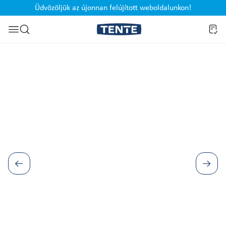
Üdvözöljük az újonnan felújított weboldalunkon!
Ugrás a kereséshez
Képgaléria kihagyása