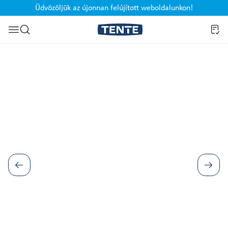
Üdvözöljük az újonnan felújított weboldalunkon!
Ugrás a kereséshez
Képgaléria kihagyása