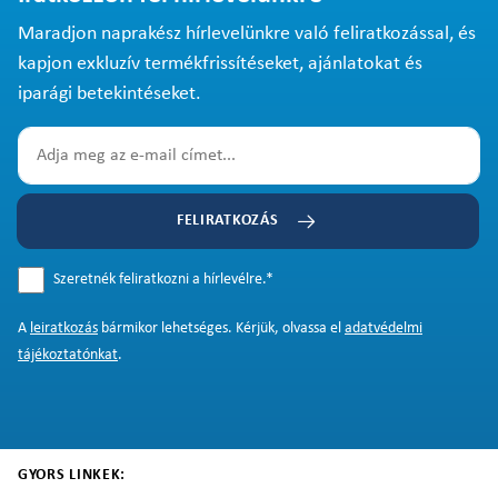
Maradjon naprakész hírlevelünkre való feliratkozással, és
kapjon exkluzív termékfrissítéseket, ajánlatokat és
iparági betekintéseket.
FELIRATKOZÁS
Szeretnék feliratkozni a hírlevélre.
*
A
leiratkozás
bármikor lehetséges. Kérjük, olvassa el
adatvédelmi
tájékoztatónkat
.
GYORS LINKEK: