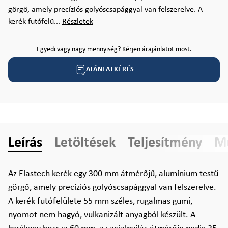
görgő, amely precíziós golyóscsapággyal van felszerelve. A
kerék futófelü...
Részletek
Egyedi vagy nagy mennyiség? Kérjen árajánlatot most.
AJÁNLATKÉRÉS
Leírás
Letöltések
Teljesítmény
Mű
Az Elastech kerék egy 300 mm átmérőjű, alumínium testű
görgő, amely precíziós golyóscsapággyal van felszerelve.
A kerék futófelülete 55 mm széles, rugalmas gumi,
nyomot nem hagyó, vulkanizált anyagból készült. A