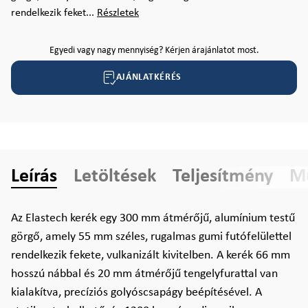
rendelkezik feket...
Részletek
Egyedi vagy nagy mennyiség? Kérjen árajánlatot most.
AJÁNLATKÉRÉS
Leírás
Letöltések
Teljesítmény
Mű
Az Elastech kerék egy 300 mm átmérőjű, alumínium testű
görgő, amely 55 mm széles, rugalmas gumi futófelülettel
rendelkezik fekete, vulkanizált kivitelben. A kerék 66 mm
hosszú nábbal és 20 mm átmérőjű tengelyfurattal van
kialakítva, precíziós golyóscsapágy beépítésével. A