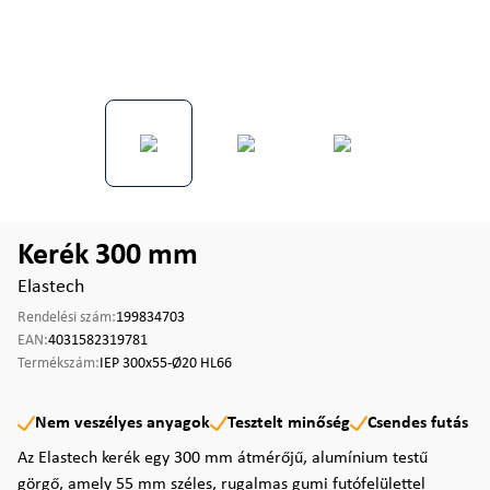
Kerék 300 mm
Elastech
Rendelési szám:
199834703
EAN:
4031582319781
Termékszám:
IEP 300x55-Ø20 HL66
Nem veszélyes anyagok
Tesztelt minőség
Csendes futás
Az Elastech kerék egy 300 mm átmérőjű, alumínium testű
görgő, amely 55 mm széles, rugalmas gumi futófelülettel