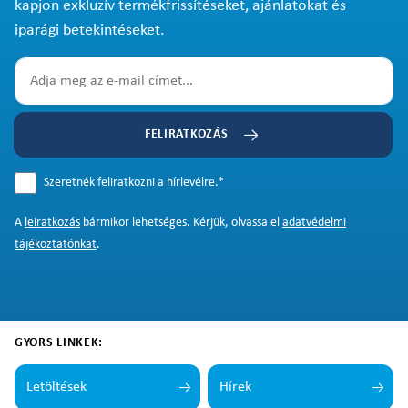
kapjon exkluzív termékfrissítéseket, ajánlatokat és
iparági betekintéseket.
FELIRATKOZÁS
Szeretnék feliratkozni a hírlevélre.
*
A
leiratkozás
bármikor lehetséges. Kérjük, olvassa el
adatvédelmi
tájékoztatónkat
.
GYORS LINKEK:
Letöltések
Hírek