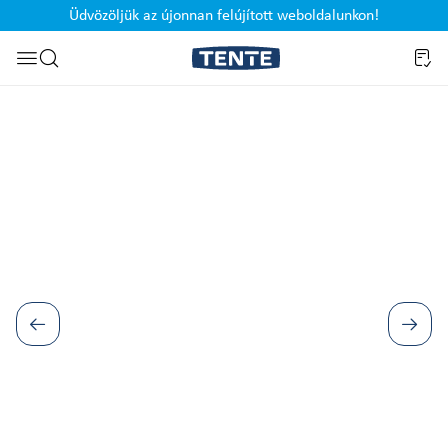
Üdvözöljük az újonnan felújított weboldalunkon!
Ugrás a kereséshez
Képgaléria kihagyása