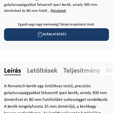
golyóscsapágyakkal felszerelt ipari kerék, amely 300 mm
átmérővel és 80 mm futóf...
Részletek
Egyedi vagy nagy mennyiség? Kérjen árajánlatot most.
AJÁNLATKÉRÉS
Leírás
Letöltések
Teljesítmény
Mű
A Novatech kerék egy öntöttvas testű, precíziós
golyóscsapágyakkal felszerelt ipari kerék, amely 300 mm
átmérővel és 80 mm futófelület-szélességgel rendelkezik.
A kerék tengelyfurata 35 mm átmérőjű, a kerékagy