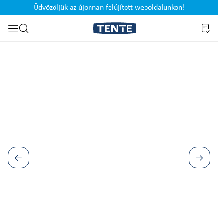
Üdvözöljük az újonnan felújított weboldalunkon!
Ugrás a kereséshez
Képgaléria kihagyása