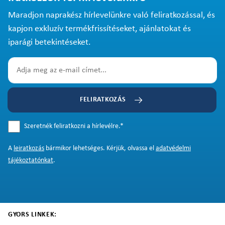
Maradjon naprakész hírlevelünkre való feliratkozással, és
kapjon exkluzív termékfrissítéseket, ajánlatokat és
iparági betekintéseket.
FELIRATKOZÁS
Szeretnék feliratkozni a hírlevélre.
*
A
leiratkozás
bármikor lehetséges. Kérjük, olvassa el
adatvédelmi
tájékoztatónkat
.
GYORS LINKEK: