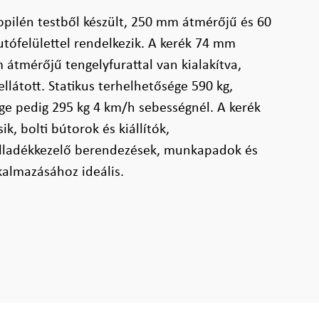
opilén testből készült, 250 mm átmérőjű és 60
tófelülettel rendelkezik. A kerék 74 mm
átmérőjű tengelyfurattal van kialakítva,
ellátott. Statikus terhelhetősége 590 kg,
ge pedig 295 kg 4 km/h sebességnél. A kerék
k, bolti bútorok és kiállítók,
lladékkezelő berendezések, munkapadok és
kalmazásához ideális.