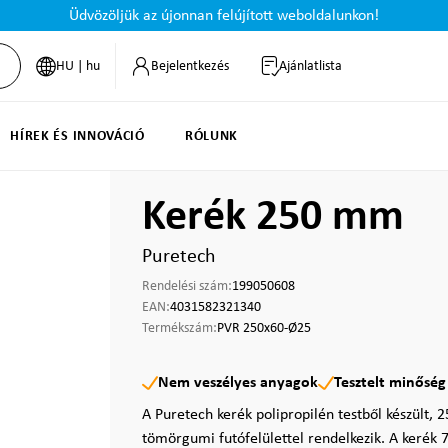
Üdvözöljük az újonnan felújított weboldalunkon!
HU | hu
Bejelentkezés
Ajánlatlista
HÍREK ÉS INNOVÁCIÓ
RÓLUNK
Kerék 250 mm
Puretech
Rendelési szám:
199050608
EAN:
4031582321340
Termékszám:
PVR 250x60-Ø25
Nem veszélyes anyagok
Tesztelt minőség
A Puretech kerék polipropilén testből készült
töm­örgumi futófelülettel rendelkezik. A kerék 7