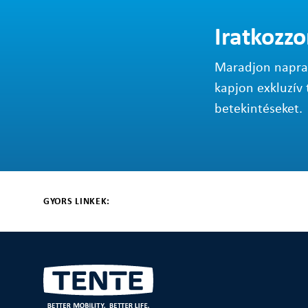
Iratkozzo
Maradjon napraké
kapjon exkluzív 
betekintéseket.
GYORS LINKEK: