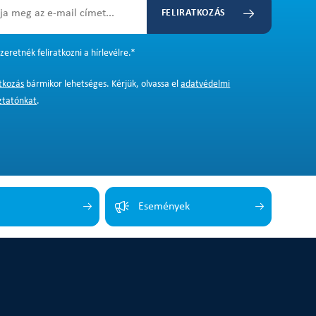
FELIRATKOZÁS
zeretnék feliratkozni a hírlevélre.
*
atkozás
bármikor lehetséges. Kérjük, olvassa el
adatvédelmi
ztatónkat
.
Események