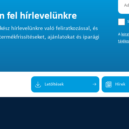
n fel hírlevelünkre
S
sz hírlevelünkre való feliratkozással, és
A
leir
termékfrissítéseket, ajánlatokat és iparági
tájéko
Letöltések
Hírek