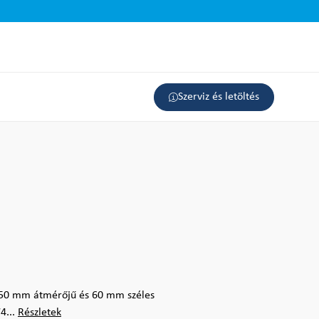
Szerviz és letöltés
, 250 mm átmérőjű és 60 mm széles
4...
Részletek