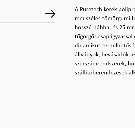
A Puretech kerék polipr
mm széles töm­örgumi fu
hosszú nábbal és 25 mm 
tűgörgős csapágy­zással 
dinamikus terhelhetősé
állványok, bevásárlókocsi
szerszámrendszerek, hu
szállítóberendezések al