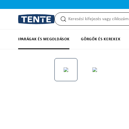
reséshez
Ugrás a fő navigációhoz
IPARÁGAK ÉS MEGOLDÁSOK
GÖRGŐK ÉS KEREKEK
Képgaléria kihagyása