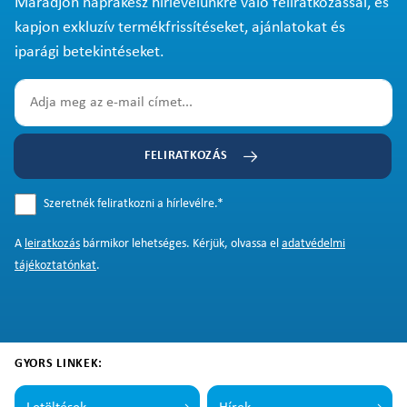
Maradjon naprakész hírlevelünkre való feliratkozással, és
kapjon exkluzív termékfrissítéseket, ajánlatokat és
iparági betekintéseket.
FELIRATKOZÁS
Szeretnék feliratkozni a hírlevélre.
*
A
leiratkozás
bármikor lehetséges. Kérjük, olvassa el
adatvédelmi
tájékoztatónkat
.
GYORS LINKEK: