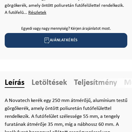
görgőkerék, amely öntött poliuretán futófelülettel rendelkezik.
A futófelü...
Részletek
Egyedi vagy nagy mennyiség? Kérjen árajánlatot most.
AJÁNLATKÉRÉS
Leírás
Letöltések
Teljesítmény
Mű
A Novatech kerék egy 250 mm átmérőjű, alumínium testű
görgőkerék, amely öntött poliuretán futófelülettel
rendelkezik. A futófelület szélessége 55 mm, a tengely
furatának átmérője 35 mm, míg a nábhossz 60 mm. A