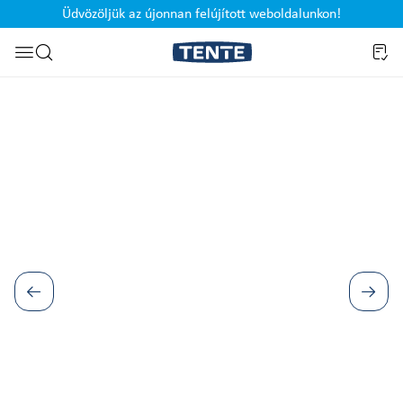
Üdvözöljük az újonnan felújított weboldalunkon!
Ugrás a kereséshez
Képgaléria kihagyása