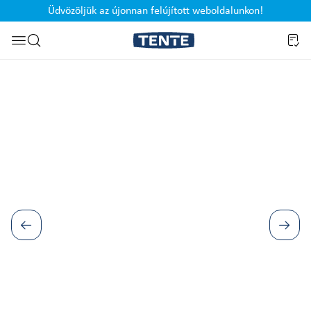
Üdvözöljük az újonnan felújított weboldalunkon!
Ugrás a kereséshez
Képgaléria kihagyása