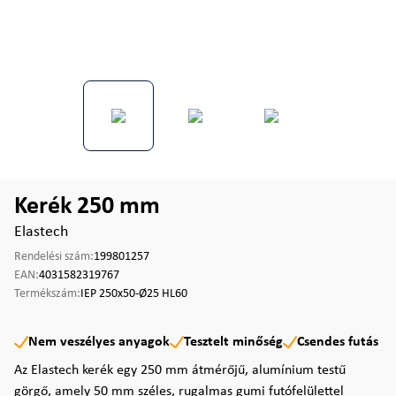
Kerék 250 mm
Elastech
Rendelési szám:
199801257
EAN:
4031582319767
Termékszám:
IEP 250x50-Ø25 HL60
Nem veszélyes anyagok
Tesztelt minőség
Csendes futás
Az Elastech kerék egy 250 mm átmérőjű, alumínium testű
görgő, amely 50 mm széles, rugalmas gumi futófelülettel