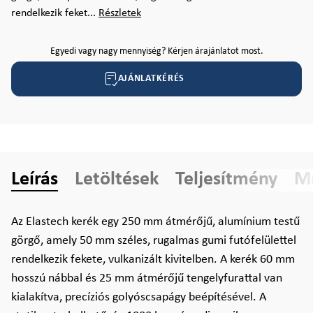
rendelkezik feket...
Részletek
Egyedi vagy nagy mennyiség? Kérjen árajánlatot most.
AJÁNLATKÉRÉS
Leírás
Letöltések
Teljesítmény
Mű
Az Elastech kerék egy 250 mm átmérőjű, alumínium testű
görgő, amely 50 mm széles, rugalmas gumi futófelülettel
rendelkezik fekete, vulkanizált kivitelben. A kerék 60 mm
hosszú nábbal és 25 mm átmérőjű tengelyfurattal van
kialakítva, precíziós golyóscsapágy beépítésével. A