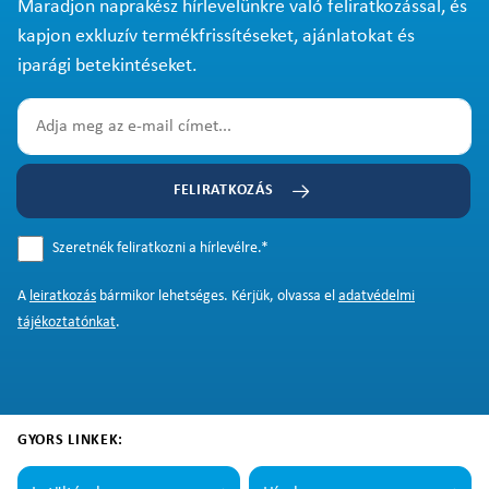
Maradjon naprakész hírlevelünkre való feliratkozással, és
kapjon exkluzív termékfrissítéseket, ajánlatokat és
iparági betekintéseket.
FELIRATKOZÁS
Szeretnék feliratkozni a hírlevélre.
*
A
leiratkozás
bármikor lehetséges. Kérjük, olvassa el
adatvédelmi
tájékoztatónkat
.
GYORS LINKEK: