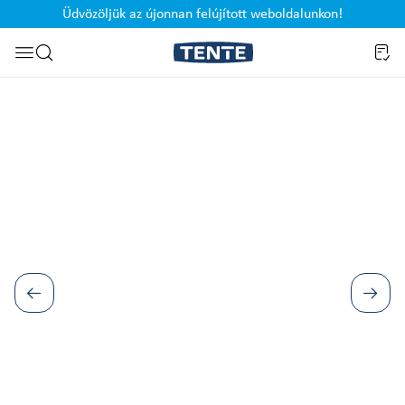
Üdvözöljük az újonnan felújított weboldalunkon!
Ugrás a kereséshez
Képgaléria kihagyása