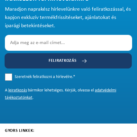
Maradjon naprakész hírlevelünkre való feliratkozással, és
kapjon exkluzív termékfrissítéseket, ajánlatokat és
iparági betekintéseket.
FELIRATKOZÁS
Szeretnék feliratkozni a hírlevélre.
*
A
leiratkozás
bármikor lehetséges. Kérjük, olvassa el
adatvédelmi
tájékoztatónkat
.
GYORS LINKEK: