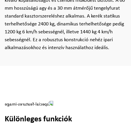
kiváló kopásállóságot és csendes működést biztosít. A 60
mm hosszúságú agy és a 30 mm átmérőjű tengelyfurat
standard kasztorszereléshez alkalmas. A kerék statikus
terhelhetősége 2400 kg, dinamikus terhelhetősége pedig
1200 kg 6 km/h sebességnél, illetve 1440 kg 4 km/h
sebességnél. Ez a robusztus konstrukció nehéz ipari
alkalmazásokhoz és intenzív használathoz ideális.
Különleges funkciók