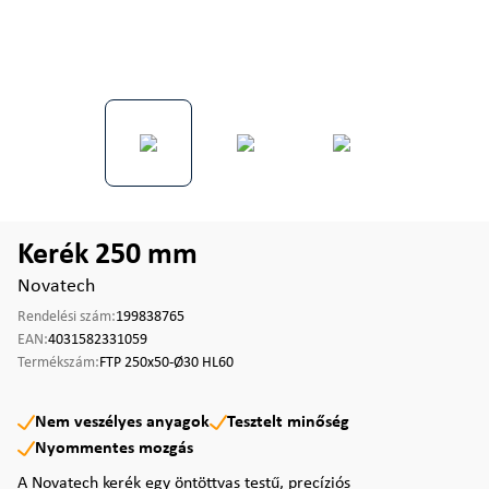
Kerék 250 mm
Novatech
Rendelési szám:
199838765
EAN:
4031582331059
Termékszám:
FTP 250x50-Ø30 HL60
Nem veszélyes anyagok
Tesztelt minőség
Nyommentes mozgás
A Novatech kerék egy öntöttvas testű, precíziós