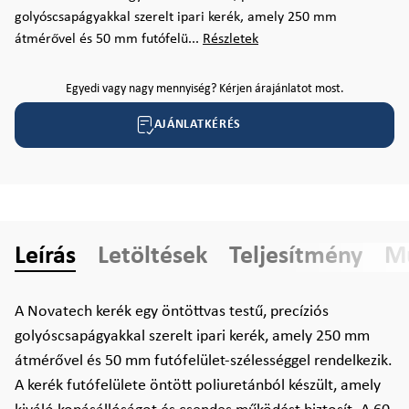
golyóscsapágyakkal szerelt ipari kerék, amely 250 mm
átmérővel és 50 mm futófelü...
Részletek
Egyedi vagy nagy mennyiség? Kérjen árajánlatot most.
AJÁNLATKÉRÉS
Leírás
Letöltések
Teljesítmény
Mű
A Novatech kerék egy öntöttvas testű, precíziós
golyóscsapágyakkal szerelt ipari kerék, amely 250 mm
átmérővel és 50 mm futófelület-szélességgel rendelkezik.
A kerék futófelülete öntött poliuretánból készült, amely