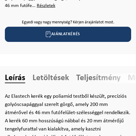
46 mm futófe...
Részletek
Egyedi vagy nagy mennyiség? Kérjen árajánlatot most.
AJÁNLATKÉRÉS
Leírás
Letöltések
Teljesítmény
Mű
Az Elastech kerék egy poliamid testből készült, precíziós
golyóscsapággyal szerelt görgő, amely 200 mm
átmérővel és 46 mm futófelület-szélességgel rendelkezik.
A kerék 60 mm hosszúságú nábbal és 20 mm átmérőjű
tengelyfurattal van kialakítva, amely kasztni