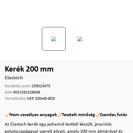
Kerék 200 mm
Elastech
Rendelési szám:
199023479
EAN:
4031582328608
Termékszám:
UEP 200x46-Ø20
Nem veszélyes anyagok
Tesztelt minőség
Csendes futás
Az Elastech kerék egy poliamid testből készült, precíziós
golyóscsapággyal szerelt görgő, amely 200 mm átmérővel és