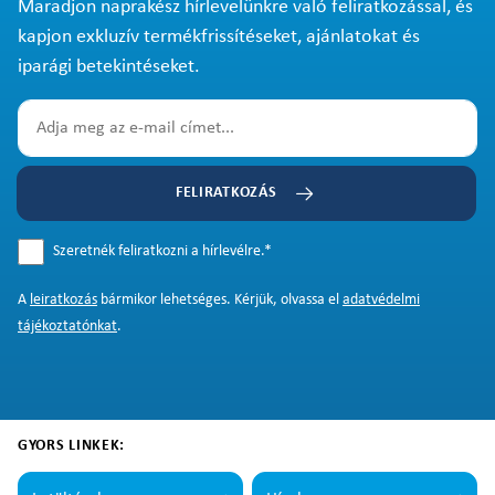
Maradjon naprakész hírlevelünkre való feliratkozással, és
kapjon exkluzív termékfrissítéseket, ajánlatokat és
iparági betekintéseket.
FELIRATKOZÁS
Szeretnék feliratkozni a hírlevélre.
*
A
leiratkozás
bármikor lehetséges. Kérjük, olvassa el
adatvédelmi
tájékoztatónkat
.
GYORS LINKEK: