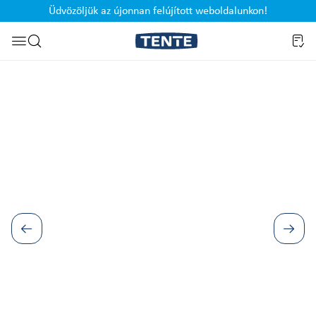
Üdvözöljük az újonnan felújított weboldalunkon!
Ugrás a kereséshez
Képgaléria kihagyása