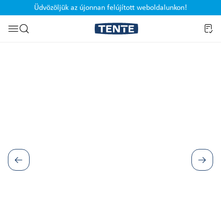
Üdvözöljük az újonnan felújított weboldalunkon!
Ugrás a kereséshez
Képgaléria kihagyása