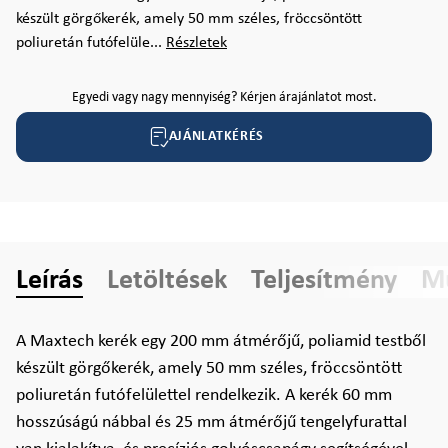
készült görgőkerék, amely 50 mm széles, fröccsöntött
poliuretán futófelüle...
Részletek
Egyedi vagy nagy mennyiség? Kérjen árajánlatot most.
AJÁNLATKÉRÉS
Leírás
Letöltések
Teljesítmény
Mű
A Maxtech kerék egy 200 mm átmérőjű, poliamid testből
készült görgőkerék, amely 50 mm széles, fröccsöntött
poliuretán futófelülettel rendelkezik. A kerék 60 mm
hosszúságú nábbal és 25 mm átmérőjű tengelyfurattal