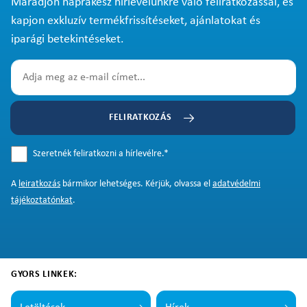
Maradjon naprakész hírlevelünkre való feliratkozással, és
kapjon exkluzív termékfrissítéseket, ajánlatokat és
iparági betekintéseket.
FELIRATKOZÁS
Szeretnék feliratkozni a hírlevélre.
*
A
leiratkozás
bármikor lehetséges. Kérjük, olvassa el
adatvédelmi
tájékoztatónkat
.
GYORS LINKEK: