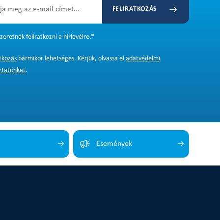
FELIRATKOZÁS
zeretnék feliratkozni a hírlevélre.
*
atkozás
bármikor lehetséges. Kérjük, olvassa el
adatvédelmi
ztatónkat
.
Események