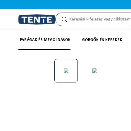
reséshez
Ugrás a fő navigációhoz
IPARÁGAK ÉS MEGOLDÁSOK
GÖRGŐK ÉS KEREKEK
Képgaléria kihagyása