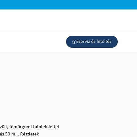
Szerviz és letöltés
zült, tömörgumi futófelülettel
és 50 m...
Részletek