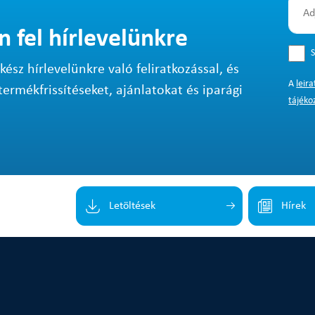
n fel hírlevelünkre
S
sz hírlevelünkre való feliratkozással, és
A
leir
termékfrissítéseket, ajánlatokat és iparági
tájéko
Letöltések
Hírek