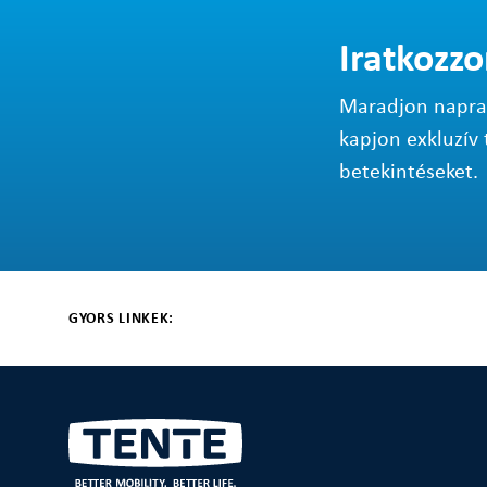
Iratkozzo
Maradjon napraké
kapjon exkluzív 
betekintéseket.
GYORS LINKEK: