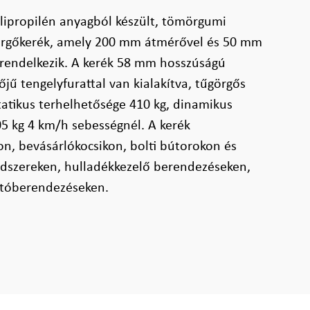
lipropilén anyagból készült, tömörgumi
 görgőkerék, amely 200 mm átmérővel és 50 mm
l rendelkezik. A kerék 58 mm hosszúságú
ű tengelyfurattal van kialakítva, tűgörgős
tatikus terhelhetősége 410 kg, dinamikus
5 kg 4 km/h sebességnél. A kerék
n, bevásárlókocsikon, bolti bútorokon és
ndszereken, hulladékkezelő berendezéseken,
ítóberendezéseken.