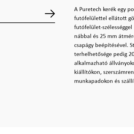
A Puretech kerék egy po
futófelülettel ellátott
futófelület-szélességge
nábbal és 25 mm átmérőj
csapágy beépítésével. S
terhelhetősége pedig 20
alkalmazható állványoko
kiállítókon, szerszámre
munkapadokon és száll