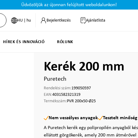
Üdvözöljük az újonnan felújított weboldalunkon!
HU | hu
Bejelentkezés
Ajánlatlista
HÍREK ÉS INNOVÁCIÓ
RÓLUNK
Kerék 200 mm
Puretech
Rendelési szám:
199050597
EAN:
4031582321319
Termékszám:
PVR 200x50-Ø25
Nem veszélyes anyagok
Tesztelt minőség
A Puretech kerék egy polipropilén anyagból kés
ellátott görgőkerék, amely 200 mm átmérővel 