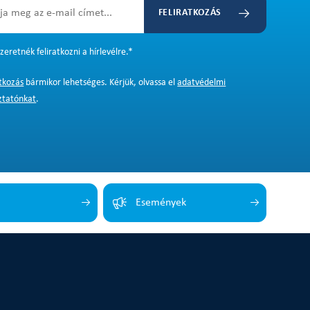
FELIRATKOZÁS
zeretnék feliratkozni a hírlevélre.
*
atkozás
bármikor lehetséges. Kérjük, olvassa el
adatvédelmi
ztatónkat
.
Események