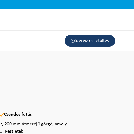
Szerviz és letöltés
Csendes futás
ült, 200 mm átmérőjű görgő, amely
...
Részletek