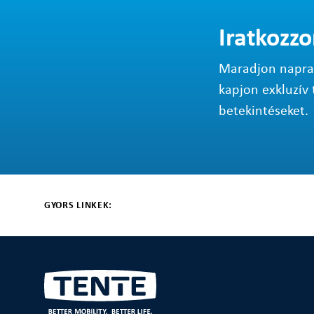
Iratkozzo
Maradjon napraké
kapjon exkluzív 
betekintéseket.
GYORS LINKEK: