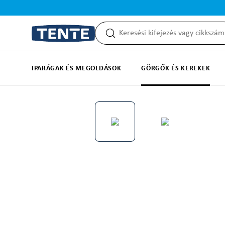
reséshez
Ugrás a fő navigációhoz
IPARÁGAK ÉS MEGOLDÁSOK
GÖRGŐK ÉS KEREKEK
Képgaléria kihagyása