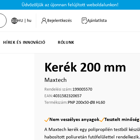
Üdvözöljük az újonnan felújított weboldalunkon!
HU | hu
Bejelentkezés
Ajánlatlista
HÍREK ÉS INNOVÁCIÓ
RÓLUNK
Kerék 200 mm
Maxtech
Rendelési szám:
199005570
EAN:
4031582320657
Termékszám:
PNP 200x50-Ø8 HL60
Nem veszélyes anyagok
Tesztelt minőség
A Maxtech kerék egy polipropilén testből kész
habosított poliuretán futófelülettel rendelkezik.