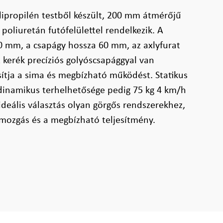
ipropilén testből készült, 200 mm átmérőjű
poliuretán futófelülettel rendelkezik. A
50 mm, a csapágy hossza 60 mm, az axlyfurat
kerék precíziós golyóscsapággyal van
osítja a sima és megbízható működést. Statikus
 dinamikus terhelhetősége pedig 75 kg 4 km/h
ideális választás olyan görgős rendszerekhez,
 mozgás és a megbízható teljesítmény.