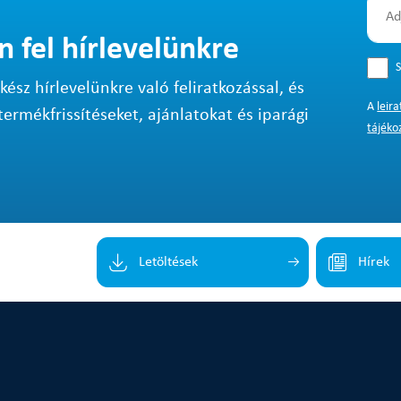
n fel hírlevelünkre
S
sz hírlevelünkre való feliratkozással, és
A
leir
termékfrissítéseket, ajánlatokat és iparági
tájéko
Letöltések
Hírek