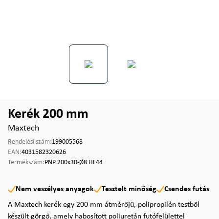
Kerék 200 mm
Maxtech
Rendelési szám:
199005568
EAN:
4031582320626
Termékszám:
PNP 200x30-Ø8 HL44
Nem veszélyes anyagok
Tesztelt minőség
Csendes futás
A Maxtech kerék egy 200 mm átmérőjű, polipropilén testből
készült görgő, amely habosított poliuretán futófelülettel