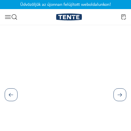
Üdvözöljük az újonnan felújított weboldalunkon!
Ugrás a kereséshez
Képgaléria kihagyása