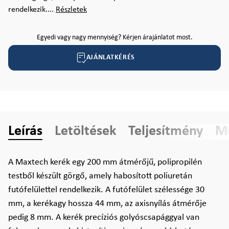
rendelkezik....
Részletek
Egyedi vagy nagy mennyiség? Kérjen árajánlatot most.
AJÁNLATKÉRÉS
Leírás
Letöltések
Teljesítmény
Mű
A Maxtech kerék egy 200 mm átmérőjű, polipropilén
testből készült görgő, amely habosított poliuretán
futófelülettel rendelkezik. A futófelület szélessége 30
mm, a kerékagy hossza 44 mm, az axisnyílás átmérője
pedig 8 mm. A kerék precíziós golyóscsapággyal van