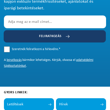
kapjon exkluzív termékfrissítéseket, ajánlatokat és
iparági betekintéseket.
FELIRATKOZÁS
Szeretnék feliratkozni a hírlevélre.
*
A
leiratkozás
bármikor lehetséges. Kérjük, olvassa el
adatvédelmi
tájékoztatónkat
.
GYORS LINKEK:
Letöltések
Hírek