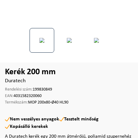
Kerék 200 mm
Duratech
Rendelési szám:
199830849
EAN:
4031582320060
Termékszám:
MOP 200x80-Ø40 HL90
Nem veszélyes anyagok
Tesztelt minőség
Kopásálló kerekek
A Duratech kerék egy 200 mm átmérőjű, poliamid szupernehéz