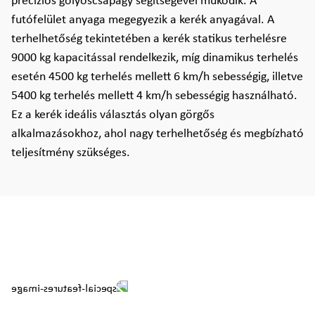
precíziós golyóscsapágy segítségével működik. A
futófelület anyaga megegyezik a kerék anyagával. A
terhelhetőség tekintetében a kerék statikus terhelésre
9000 kg kapacitással rendelkezik, míg dinamikus terhelés
esetén 4500 kg terhelés mellett 6 km/h sebességig, illetve
5400 kg terhelés mellett 4 km/h sebességig használható.
Ez a kerék ideális választás olyan görgős
alkalmazásokhoz, ahol nagy terhelhetőség és megbízható
teljesítmény szükséges.