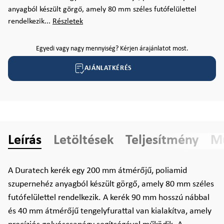
anyagból készült görgő, amely 80 mm széles futófelülettel
rendelkezik...
Részletek
Egyedi vagy nagy mennyiség? Kérjen árajánlatot most.
AJÁNLATKÉRÉS
Leírás
Letöltések
Teljesítmény
Mű
A Duratech kerék egy 200 mm átmérőjű, poliamid
szupernehéz anyagból készült görgő, amely 80 mm széles
futófelülettel rendelkezik. A kerék 90 mm hosszú nábbal
és 40 mm átmérőjű tengelyfurattal van kialakítva, amely