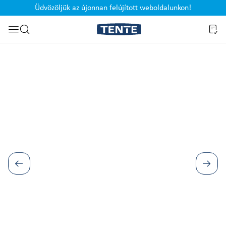
Üdvözöljük az újonnan felújított weboldalunkon!
Ugrás a kereséshez
Képgaléria kihagyása