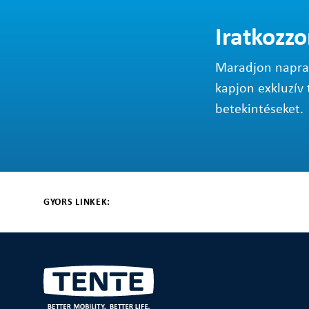
Iratkozzo
Maradjon napraké
kapjon exkluzív 
betekintéseket.
GYORS LINKEK: