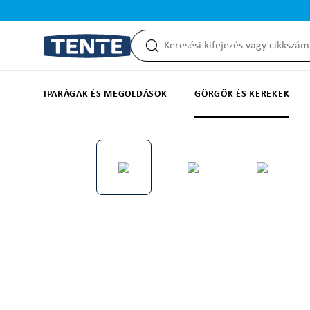
reséshez
Ugrás a fő navigációhoz
IPARÁGAK ÉS MEGOLDÁSOK
GÖRGŐK ÉS KEREKEK
Képgaléria kihagyása