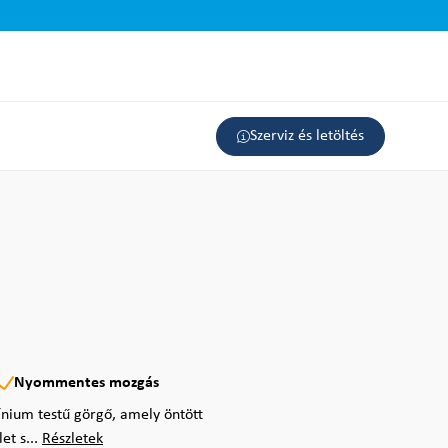
Szerviz és letöltés
Nyommentes mozgás
nium testű görgő, amely öntött
et s...
Részletek