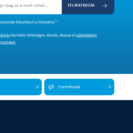
FELIRATKOZÁS
zeretnék feliratkozni a hírlevélre.
*
atkozás
bármikor lehetséges. Kérjük, olvassa el
adatvédelmi
ztatónkat
.
Események