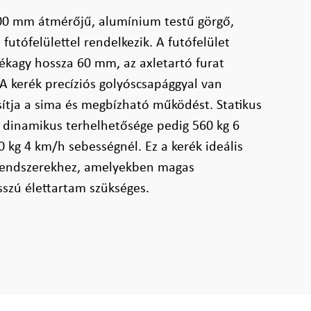
00 mm átmérőjű, alumínium testű görgő,
futófelülettel rendelkezik. A futófelület
ékagy hossza 60 mm, az axletartó furat
 kerék precíziós golyóscsapággyal van
osítja a sima és megbízható működést. Statikus
 dinamikus terhelhetősége pedig 560 kg 6
 kg 4 km/h sebességnél. Ez a kerék ideális
 rendszerekhez, amelyekben magas
sszú élettartam szükséges.