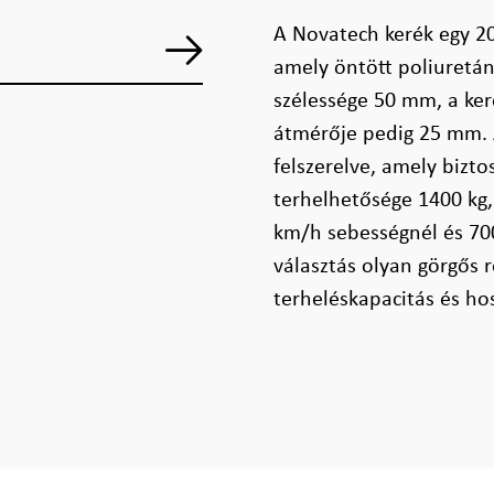
A Novatech kerék egy 2
amely öntött poliuretán 
szélessége 50 mm, a ker
átmérője pedig 25 mm. A
felszerelve, amely bizt
terhelhetősége 1400 kg,
km/h sebességnél és 700
választás olyan görgős
terheléskapacitás és ho