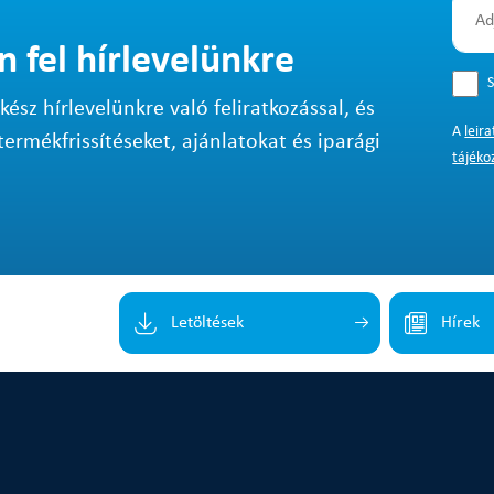
n fel hírlevelünkre
S
sz hírlevelünkre való feliratkozással, és
A
leir
termékfrissítéseket, ajánlatokat és iparági
tájéko
Letöltések
Hírek