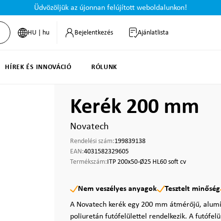
Üdvözöljük az újonnan felújított weboldalunkon!
HU | hu
Bejelentkezés
Ajánlatlista
HÍREK ÉS INNOVÁCIÓ
RÓLUNK
Kerék 200 mm
Novatech
Rendelési szám:
199839138
EAN:
4031582329605
Termékszám:
ITP 200x50-Ø25 HL60 soft cv
Nem veszélyes anyagok
Tesztelt minőség
A Novatech kerék egy 200 mm átmérőjű, alumí
poliuretán futófelülettel rendelkezik. A futófelül