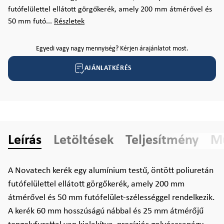
futófelülettel ellátott görgőkerék, amely 200 mm átmérővel és
50 mm futó...
Részletek
Egyedi vagy nagy mennyiség? Kérjen árajánlatot most.
AJÁNLATKÉRÉS
Leírás
Letöltések
Teljesítmény
Mű
A Novatech kerék egy alumínium testű, öntött poliuretán
futófelülettel ellátott görgőkerék, amely 200 mm
átmérővel és 50 mm futófelület-szélességgel rendelkezik.
A kerék 60 mm hosszúságú nábbal és 25 mm átmérőjű