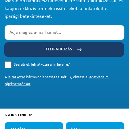
Maradjon naprakész hírlevelünkre való feliratkozással, és
kapjon exkluzív termékfrissítéseket, ajánlatokat és
iparági betekintéseket.
FELIRATKOZÁS
Szeretnék feliratkozni a hírlevélre.
*
A
leiratkozás
bármikor lehetséges. Kérjük, olvassa el
adatvédelmi
tájékoztatónkat
.
GYORS LINKEK: