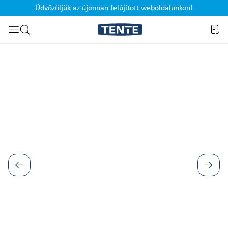
Üdvözöljük az újonnan felújított weboldalunkon!
Ugrás a kereséshez
Képgaléria kihagyása