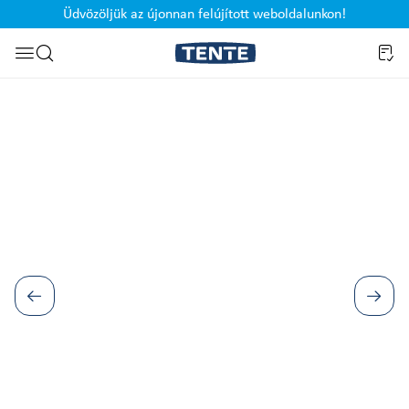
Üdvözöljük az újonnan felújított weboldalunkon!
Ugrás a kereséshez
Képgaléria kihagyása