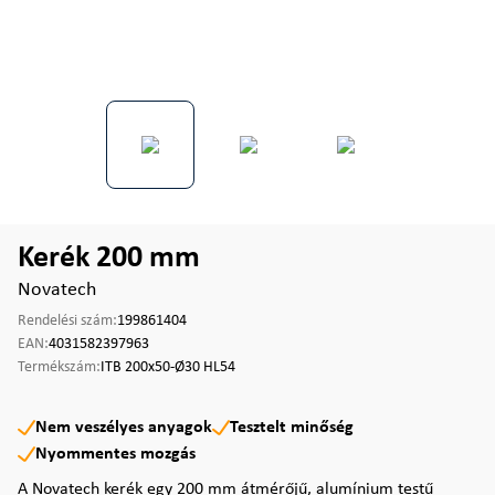
Kerék 200 mm
Novatech
Rendelési szám:
199861404
EAN:
4031582397963
Termékszám:
ITB 200x50-Ø30 HL54
Nem veszélyes anyagok
Tesztelt minőség
Nyommentes mozgás
A Novatech kerék egy 200 mm átmérőjű, alumínium testű