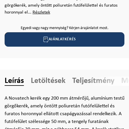
görgőkerék, amely öntött poliuretán futófelülettel és furatos
horonnyal el...
Részletek
Egyedi vagy nagy mennyiség? Kérjen árajánlatot most.
AJÁNLATKÉRÉS
Leírás
Letöltések
Teljesítmény
Mű
A Novatech kerék egy 200 mm átmérőjű, alumínium testű
görgőkerék, amely öntött poliuretán futófelülettel és
furatos horonnyal ellátott csapágyazással rendelkezik. A
futófelület szélessége 50 mm, a tengely furatának