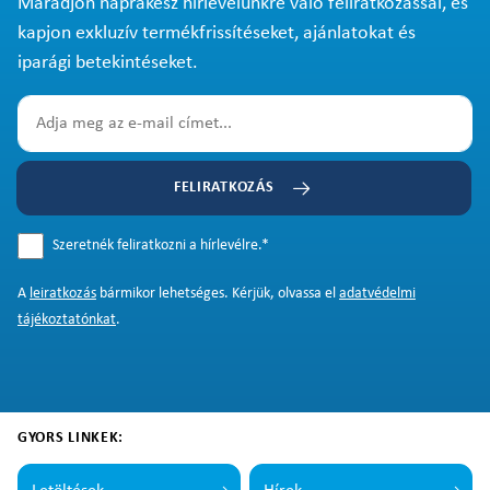
Maradjon naprakész hírlevelünkre való feliratkozással, és
kapjon exkluzív termékfrissítéseket, ajánlatokat és
iparági betekintéseket.
FELIRATKOZÁS
Szeretnék feliratkozni a hírlevélre.
*
A
leiratkozás
bármikor lehetséges. Kérjük, olvassa el
adatvédelmi
tájékoztatónkat
.
GYORS LINKEK: