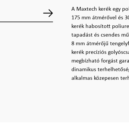
A Maxtech kerék egy pol
175 mm átmérővel és 30 
kerék habosított poliure
tapadást és csendes mű
8 mm átmérőjű tengelyfu
kerék precíziós golyóscs
megbízható forgást gara
dinamikus terhelhetőség
alkalmas közepesen ter