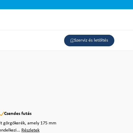
Szerviz és letöltés
Csendes futás
ült görgőkerék, amely 175 mm
ndelkezi...
Részletek