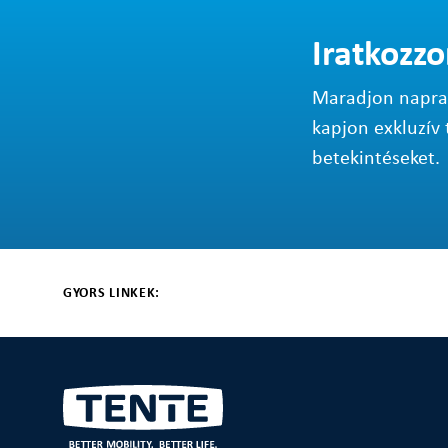
Iratkozzo
Maradjon napraké
kapjon exkluzív 
betekintéseket.
GYORS LINKEK: