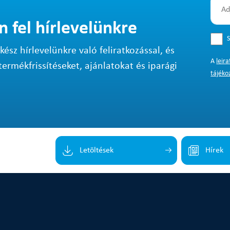
n fel hírlevelünkre
S
sz hírlevelünkre való feliratkozással, és
A
leir
termékfrissítéseket, ajánlatokat és iparági
tájéko
Letöltések
Hírek