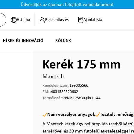
Üdvözöljük az újonnan felújított weboldalunkon!
HU | hu
Bejelentkezés
Ajánlatlista
HÍREK ÉS INNOVÁCIÓ
RÓLUNK
Kerék 175 mm
Maxtech
Rendelési szám:
199005566
EAN:
4031582320602
Termékszám:
PNP 175x30-Ø8 HL44
Nem veszélyes anyagok
Tesztelt minőség
A Maxtech kerék egy polipropilén testből kész
átmérővel és 30 mm futófelület-szélességgel re