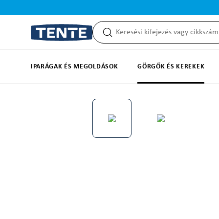
reséshez
Ugrás a fő navigációhoz
IPARÁGAK ÉS MEGOLDÁSOK
GÖRGŐK ÉS KEREKEK
Képgaléria kihagyása