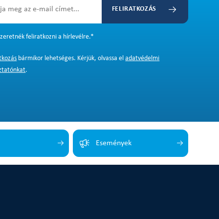
FELIRATKOZÁS
zeretnék feliratkozni a hírlevélre.
*
atkozás
bármikor lehetséges. Kérjük, olvassa el
adatvédelmi
ztatónkat
.
Események