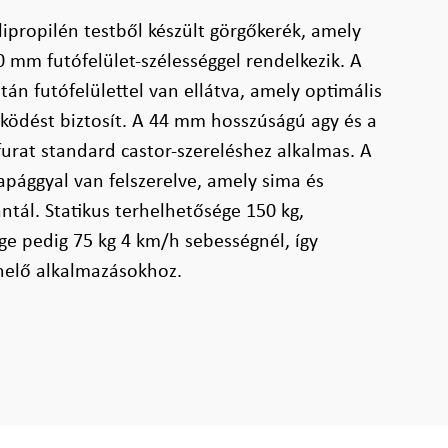
ipropilén testből készült görgőkerék, amely
mm futófelület-szélességgel rendelkezik. A
tán futófelülettel van ellátva, amely optimális
ködést biztosít. A 44 mm hosszúságú agy és a
rat standard castor-szereléshez alkalmas. A
apággyal van felszerelve, amely sima és
ntál. Statikus terhelhetősége 150 kg,
e pedig 75 kg 4 km/h sebességnél, így
helő alkalmazásokhoz.